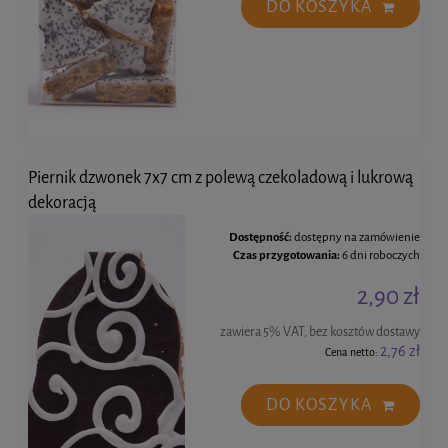
DO KOSZYKA
Piernik dzwonek 7x7 cm z polewą czekoladową i lukrową
dekoracją
Dostępność:
dostępny na zamówienie
Czas przygotowania:
6 dni roboczych
2,90 zł
zawiera 5% VAT, bez kosztów dostawy
2,76 zł
Cena netto:
DO KOSZYKA