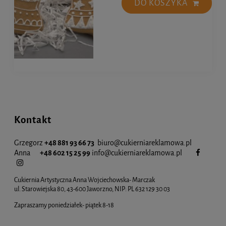
DO KOSZYKA
Kontakt
Grzegorz
+48 881 93 66 73
biuro@cukierniareklamowa.pl
Anna
+48 602 15 25 99
info@cukiernia
reklamowa.pl
Cukiernia Artystyczna Anna Wojciechowska- Marczak
ul. Starowiejska 80, 43-600 Jaworzno, NIP: PL 632 129 30 03
Zapraszamy poniedziałek- piątek 8-18