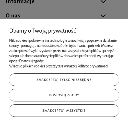
Informacje
O nas
Dbamy o Twoją prywatność
Pliki cookies i pokrewne im technologie umożliwiają poprawne działanie
biuro@cukierniareklamowa.pl
strony i pomagają nam dostosować ofertę do Twoich potrzeb. Możesz
zaakceptować wykorzystanie przez nas wszystkich tych plików i przejść do
sklepu lub dostosować użycie plików do swoich preferencji, wybierając
info@cukierniareklamowa.pl
opcję "Dostosuj zgody".
Więcej o plikach cookies przeczytasz w naszej Polityce prywatności.
+48 881 93 66 73
ZAAKCEPTUJ TYLKO NIEZBĘDNE
+48 602 15 25 99
ul. Starowiejska 80, 43-600 Jaworzno
DOSTOSUJ ZGODY
ZAAKCEPTUJ WSZYSTKIE
Sklep internetowy
Shoper.pl