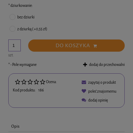
*
dziurkowanie:
bez dziurki
z dziurką ( +0,55 zł)
DO KOSZYKA
szt.
*
- Pole wymagane
dodaj do przechowalni
Ocena:
zapytaj o produkt
Kod produktu:
186
poleć znajomemu
dodaj opinię
Opis