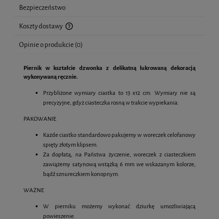
Bezpieczeństwo
Koszty dostawy
Cena nie zawiera ewentualnych kosztów płatności
Opinie o produkcie (0)
Piernik w kształcie dzwonka z delikatną lukrowaną dekoracją
wykonywaną ręcznie.
Przybliżone wymiary ciastka to 13 x12 cm. Wymiary nie są
precyzyjne, gdyż ciasteczka rosną w trakcie wypiekania.
PAKOWANIE
Każde ciastko standardowo pakujemy w woreczek celofanowy
spięty złotym klipsem.
Za dopłatą, na Państwa życzenie, woreczek z ciasteczkiem
zawiążemy satynową wstążką 6 mm we wskazanym kolorze,
bądź sznureczkiem konopnym.
WAŻNE
W pierniku możemy wykonać dziurkę umożliwiającą
powieszenie.