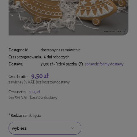
Dostępność:
dostępny na zamówienie
Czas przygotowania:
6 dni roboczych
Dostawa:
31,00 zł
- FedeX paczka
sprawdź formy dostawy
Cena nie zawiera ewentualnych kosztów płatności
9,50 zł
Cena brutto:
zawiera 5% VAT, bez kosztów dostawy
Cena netto:
9,05 zł
bez 5% VAT i kosztów dostawy
*
Rodzaj zamknięcia: