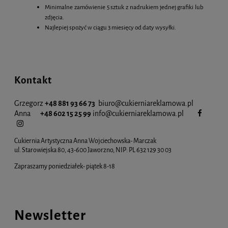
Minimalne zamówienie 5 sztuk z nadrukiem jednej grafiki lub
zdjęcia.
Najlepiej spożyć w ciągu 3 miesięcy od daty wysyłki.
Kontakt
Grzegorz
+48 881 93 66 73
biuro@cukierniareklamowa.pl
Anna
+48 602 15 25 99
info@cukiernia
reklamowa.pl
Cukiernia Artystyczna Anna Wojciechowska- Marczak
ul. Starowiejska 80, 43-600 Jaworzno, NIP: PL 632 129 30 03
Zapraszamy poniedziałek- piątek 8-18
Newsletter