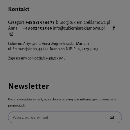
Kontakt
Grzegorz
+48 881 93 66 73
biuro@cukierniareklamowa.pl
Anna
+48 602 15 25 99
info@cukiernia
reklamowa.pl
Cukiernia Artystyczna Anna Wojciechowska- Marczak
ul. Starowiejska 80, 43-600 Jaworzno, NIP: PL 632 129 30 03
Zapraszamy poniedziałek- piątek 8-18
Newsletter
Podaj swój adres e-mail, jeżeli chcesz otrzymywać informacje o nowościach i
promocjach.