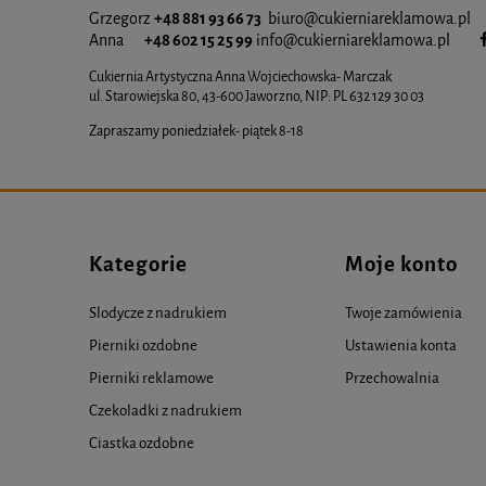
Grzegorz
+48 881 93 66 73
biuro@cukierniareklamowa.pl
Anna
+48 602 15 25 99
info@cukiernia
reklamowa.pl
Cukiernia Artystyczna Anna Wojciechowska- Marczak
ul. Starowiejska 80, 43-600 Jaworzno, NIP: PL 632 129 30 03
Zapraszamy poniedziałek- piątek 8-18
Kategorie
Moje konto
Slodycze z nadrukiem
Twoje zamówienia
Pierniki ozdobne
Ustawienia konta
Pierniki reklamowe
Przechowalnia
Czekoladki z nadrukiem
Ciastka ozdobne