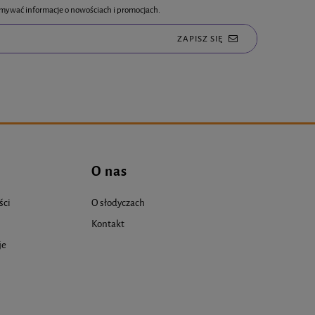
rzymywać informacje o nowościach i promocjach.
ZAPISZ SIĘ
O nas
ści
O słodyczach
Kontakt
je