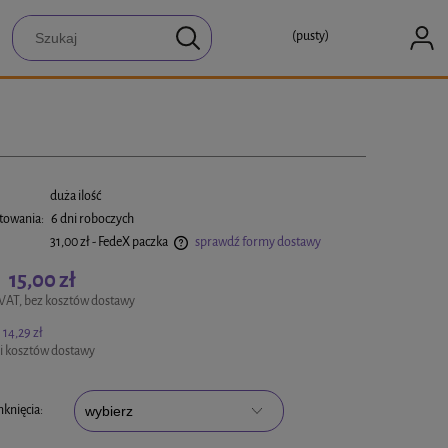
(pusty)
:
duża ilość
towania:
6 dni roboczych
31,00 zł
- FedeX paczka
sprawdź formy dostawy
15,00 zł
:
a ewentualnych kosztów płatności
VAT, bez kosztów dostawy
14,29 zł
i kosztów dostawy
knięcia: