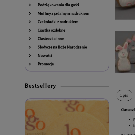
Podziękowania dla gości
Muffiny z jadalnym nadrukiem
Czekoladki z nadrukiem
Ciastka ozdobne
Ciasteczka inne
Słodycze na Boże Narodzenie
Nowości
Promocje
Bestsellery
Opis
Ciastecz
P
K