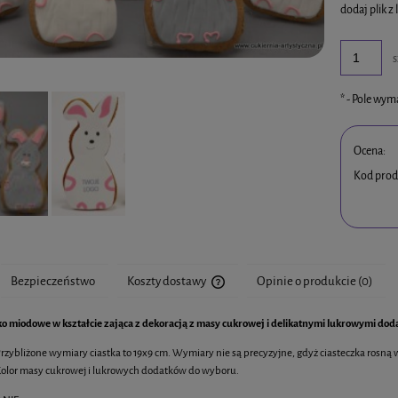
dodaj plik z 
s
*
- Pole wy
Ocena:
Kod prod
Bezpieczeństwo
Koszty dostawy
Opinie o produkcie (0)
ko miodowe w kształcie zająca z dekoracją z masy cukrowej i delikatnymi lukrowymi dod
Cena nie zawiera ewentualnych kosztó
rzybliżone wymiary ciastka to 19x9 cm. Wymiary nie są precyzyjne, gdyż ciasteczka rosną 
olor masy cukrowej i lukrowych dodatków do wyboru.