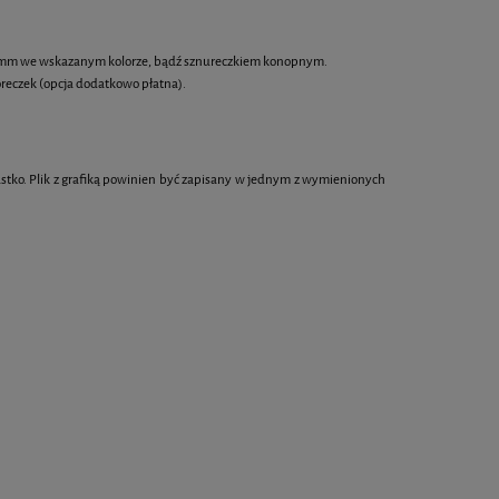
 6 mm we wskazanym kolorze, bądź sznureczkiem konopnym.
reczek (opcja dodatkowo płatna).
astko. Plik z grafiką powinien być zapisany w jednym z wymienionych
Baton zbożowy kwadrat 4,8 cm z
Makaroniki z pers
jadalnym logo
1,90 zł
5,8
DO KOSZYKA
DO KOS