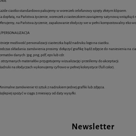
NIE
ażde ciastko standardowo pakujemy w woreczek celofanowy spięty złotym klipsem.
a dopłatą, na Państwa życzenie, woreczek z ciasteczkiem zawiążemy satynową wstążką
ferujemy, na Państwa życzenie, zapakowanie słodyczy we w pełni kompostowalny eko wo
/PERSONALIZACJA
stnieje możliwość personalizacji ciasteczka bądź nadruku logo na ciastku.
odczas składania zamówienia prosimy dołączyć grafikę bądź zdjęcie do naniesienia na ci
ormatów danych: jpg, png, pdf, eps lub cdr.
 owsiane 6 cm z jadalnym
Muffiny z jadalnym nadrukiem
 otrzymanych materiałów przygotujemy wizualizację i prześlemy do akceptacji.
nadrukiem logo
adruki na słodyczach wykonujemy cyfrowo w pełnej kolorystyce (full color).
4,85 zł
7,20 zł
inimalne zamówienie 10 sztuk z nadrukiem jednej grafiki lub zdjęcia.
DO KOSZYKA
DO KOSZYKA
ajlepiej spożyć w ciągu 3 miesięcy od daty wysyłki.
Newsletter