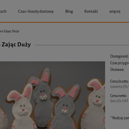
zach
Czas i koszty dostawy
Blog
Kontakt
więcej
ko Zając Duży
o Zając Duży
Dostępność
Czas przygo
Dostawa:
Cena brutto
Cena nie zawier
zawiera 5% 
Cena netto:
bez 5% VAT 
*
Rodzaj zam