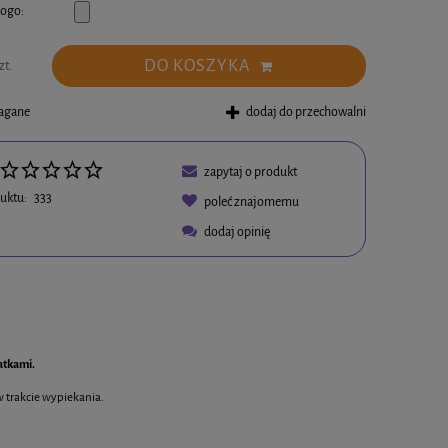
logo:
DO KOSZYKA
zt.
magane
dodaj do przechowalni
zapytaj o produkt
uktu:
333
poleć znajomemu
dodaj opinię
atkami.
w płatności
w trakcie wypiekania.