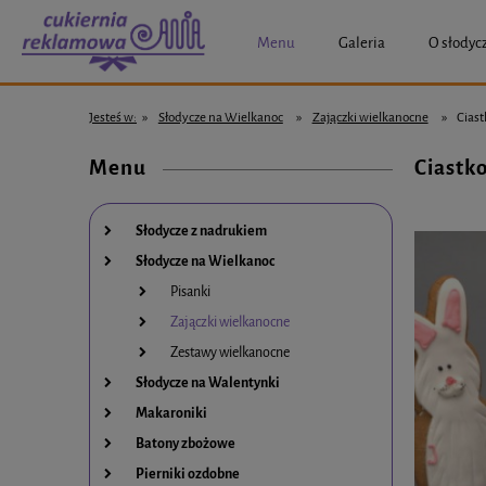
Menu
Galeria
O słodyc
Jesteś w:
»
Słodycze na Wielkanoc
»
Zajączki wielkanocne
»
Ciast
Menu
Ciastk
Słodycze z nadrukiem
Słodycze na Wielkanoc
Pisanki
Zajączki wielkanocne
Zestawy wielkanocne
Słodycze na Walentynki
Makaroniki
Batony zbożowe
Pierniki ozdobne