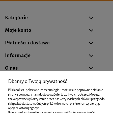
Kategorie
Moje konto
Płatności i dostawa
Informacje
O nas
Dbamy o Twoją prywatność
Pliki cookies i pokrewne im technologie umożliwiają poprawne działanie
biuro@cukierniareklamowa.pl
strony i pomagają nam dostosować ofertę do Twoich potrzeb. Możesz
zaakceptować wykorzystanie przez nas wszystkich tych plików i przejść do
sklepu lub dostosować użycie plików do swoich preferencji, wybierając
info@cukierniareklamowa.pl
opcję "Dostosuj zgody".
Więcej o plikach cookies przeczytasz w naszej Polityce prywatności.