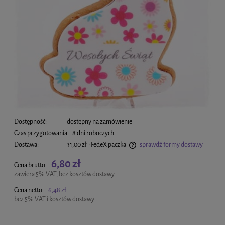
Dostępność:
dostępny na zamówienie
Czas przygotowania:
8 dni roboczych
Dostawa:
31,00 zł
- FedeX paczka
sprawdź formy dostawy
Cena nie zawiera ewentualnych kosztów płatności
6,80 zł
Cena brutto:
zawiera 5% VAT, bez kosztów dostawy
Cena netto:
6,48 zł
bez 5% VAT i kosztów dostawy