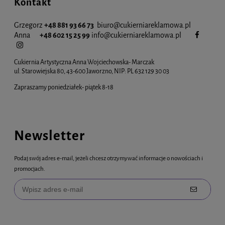
Kontakt
Grzegorz
+48 881 93 66 73
biuro@cukierniareklamowa.pl
Anna
+48 602 15 25 99
info@cukiernia
reklamowa.pl
Cukiernia Artystyczna Anna Wojciechowska- Marczak
ul. Starowiejska 80, 43-600 Jaworzno, NIP: PL 632 129 30 03
Zapraszamy poniedziałek- piątek 8-18
Newsletter
Podaj swój adres e-mail, jeżeli chcesz otrzymywać informacje o nowościach i
promocjach.