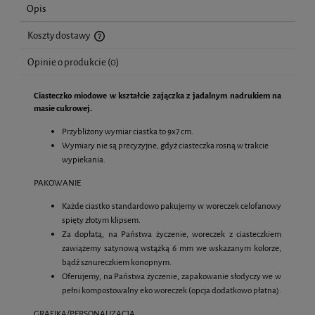
Opis
Koszty dostawy
Cena nie zawiera ewentualnych kosztów płatności
Opinie o produkcie (0)
Ciasteczko miodowe w kształcie zajączka z jadalnym nadrukiem na
masie cukrowej.
Przybliżony wymiar ciastka to 9x7 cm.
Wymiary nie są precyzyjne, gdyż ciasteczka rosną w trakcie
wypiekania.
PAKOWANIE
Każde ciastko standardowo pakujemy w woreczek celofanowy
spięty złotym klipsem.
Za dopłatą, na Państwa życzenie, woreczek z ciasteczkiem
zawiążemy satynową wstążką 6 mm we wskazanym kolorze,
bądź sznureczkiem konopnym.
Oferujemy, na Państwa życzenie, zapakowanie słodyczy we w
pełni kompostowalny eko woreczek (opcja dodatkowo płatna).
GRAFIKA/PERSONALIZACJA