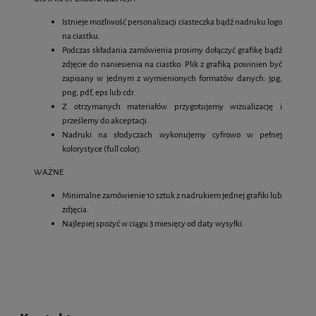
Istnieje możliwość personalizacji ciasteczka bądź nadruku logo
na ciastku.
Podczas składania zamówienia prosimy dołączyć grafikę bądź
zdjęcie do naniesienia na ciastko. Plik z grafiką powinien być
zapisany w jednym z wymienionych formatów danych: jpg,
png, pdf, eps lub cdr.
Z otrzymanych materiałów przygotujemy wizualizację i
prześlemy do akceptacji.
Nadruki na słodyczach wykonujemy cyfrowo w pełnej
kolorystyce (full color).
WAŻNE
Minimalne zamówienie 10 sztuk z nadrukiem jednej grafiki lub
zdjęcia.
Najlepiej spożyć w ciągu 3 miesięcy od daty wysyłki.