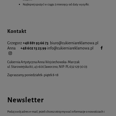
Najlepiej spożyć w ciągu 3 miesięcy od daty wysyłki.
Kontakt
Grzegorz
+48 881 93 66 73
biuro@cukierniareklamowa.pl
Anna
+48 602 15 25 99
info@cukiernia
reklamowa.pl
Cukiernia Artystyczna Anna Wojciechowska- Marczak
ul. Starowiejska 80, 43-600 Jaworzno, NIP: PL 632 129 30 03
Zapraszamy poniedziałek- piątek 8-18
Newsletter
Podaj swój adres e-mail, jeżeli chcesz otrzymywać informacje o nowościach i