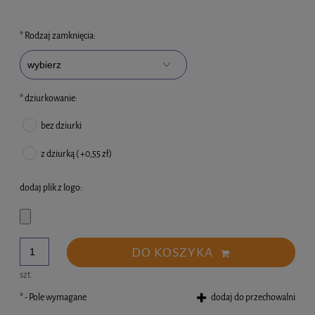
*
Rodzaj zamknięcia:
*
dziurkowanie:
bez dziurki
z dziurką ( +0,55 zł)
dodaj plik z logo:
DO KOSZYKA
szt.
*
- Pole wymagane
dodaj do przechowalni