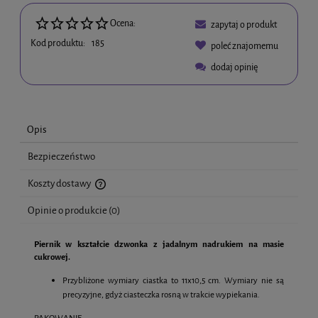
Ocena:
zapytaj o produkt
Kod produktu:
185
poleć znajomemu
dodaj opinię
Opis
Bezpieczeństwo
Koszty dostawy
Cena nie zawiera ewentualnych kosztów płatności
Opinie o produkcie (0)
Piernik w kształcie dzwonka z jadalnym nadrukiem na masie
cukrowej.
Przybliżone wymiary ciastka to 11x10,5 cm. Wymiary nie są
precyzyjne, gdyż ciasteczka rosną w trakcie wypiekania.
PAKOWANIE