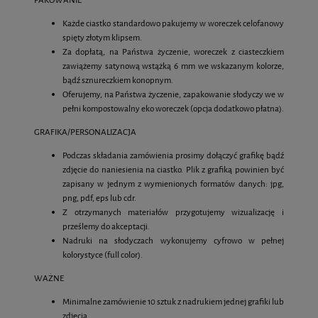
Każde ciastko standardowo pakujemy w woreczek celofanowy
spięty złotym klipsem.
Za dopłatą, na Państwa życzenie, woreczek z ciasteczkiem
zawiążemy satynową wstążką 6 mm we wskazanym kolorze,
bądź sznureczkiem konopnym.
Oferujemy, na Państwa życzenie, zapakowanie słodyczy we w
pełni kompostowalny eko woreczek (opcja dodatkowo płatna).
GRAFIKA/PERSONALIZACJA
Podczas składania zamówienia prosimy dołączyć grafikę bądź
zdjęcie do naniesienia na ciastko. Plik z grafiką powinien być
zapisany w jednym z wymienionych formatów danych: jpg,
png, pdf, eps lub cdr.
Z otrzymanych materiałów przygotujemy wizualizację i
prześlemy do akceptacji.
Nadruki na słodyczach wykonujemy cyfrowo w pełnej
kolorystyce (full color).
WAŻNE
Minimalne zamówienie 10 sztuk z nadrukiem jednej grafiki lub
zdjęcia.