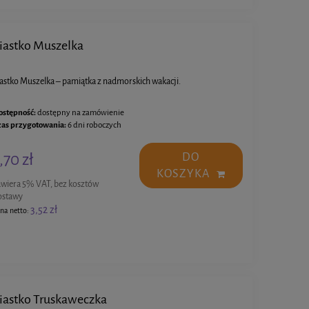
iastko Muszelka
iastko Muszelka – pamiątka z nadmorskich wakacji.
ostępność:
dostępny na zamówienie
zas przygotowania:
6 dni roboczych
,70 zł
DO
KOSZYKA
awiera 5% VAT, bez kosztów
ostawy
3,52 zł
na netto:
iastko Truskaweczka