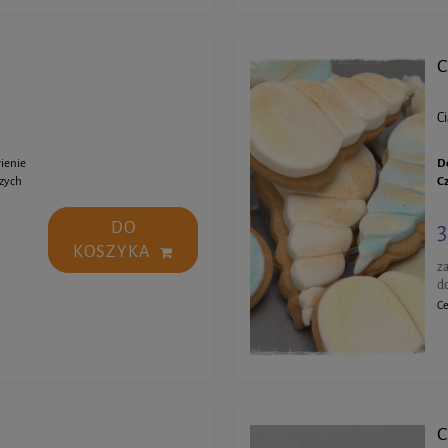
C
C
ienie
D
czych
C
3
DO
KOSZYKA
z
d
Ce
C