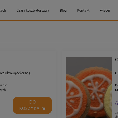
zach
Czas i koszty dostawy
Blog
Kontakt
więcej
C
o z lukrową dekoracją.
O
ienie
D
czych
C
6
DO
KOSZYKA
z
d