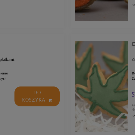
Ce
C
 płatkami.
Zi
ienie
D
czych
C
5
DO
KOSZYKA
z
d
Ce