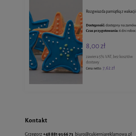
Rozgwiazda pamiątką z wakacj
Dostępność:
dostępny na zamów
Czas przygotowania:
6 dni robo
8,00 zł
zawiera 5% VAT, bez kosztów
dostawy
7,62 zł
Cena netto:
Kontakt
Grzegorz
+48 881 93 66 73
biuro@cukierniareklamowa.pl