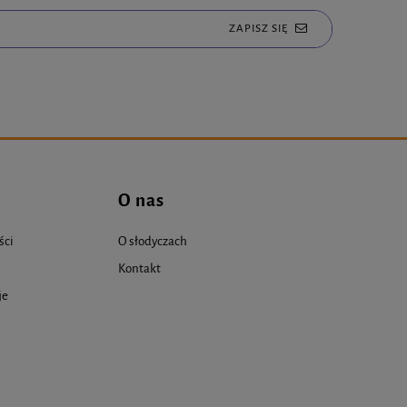
ZAPISZ SIĘ
O nas
ści
O słodyczach
Kontakt
je