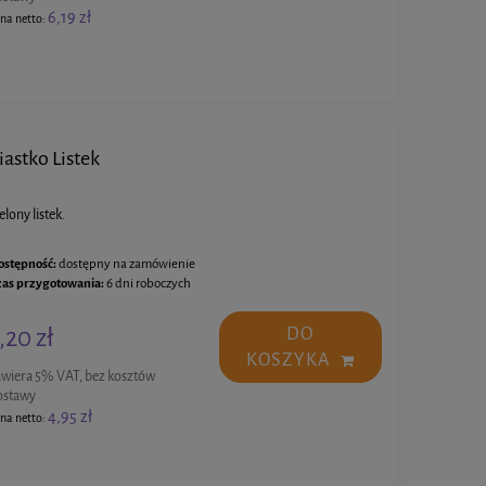
6,19 zł
na netto:
iastko Listek
elony listek.
ostępność:
dostępny na zamówienie
zas przygotowania:
6 dni roboczych
,20 zł
DO
KOSZYKA
awiera 5% VAT, bez kosztów
ostawy
4,95 zł
na netto: