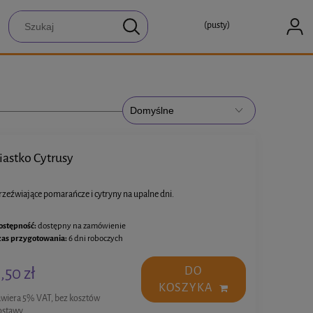
(pusty)
iastko Cytrusy
rzeźwiające pomarańcze i cytryny na upalne dni.
ostępność:
dostępny na zamówienie
zas przygotowania:
6 dni roboczych
,50 zł
DO
KOSZYKA
awiera 5% VAT, bez kosztów
ostawy