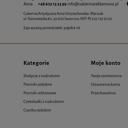
Anna
+48 602 15 25 99
info@cukiernia
reklamowa.pl
Cukiernia Artystyczna Anna Wojciechowska- Marczak
ul. Starowiejska 80, 43-600 Jaworzno, NIP: PL 632 129 30 03
Zapraszamy poniedziałek- piątek 8-18
Kategorie
Moje konto
Slodycze z nadrukiem
Twoje zamówienia
Pierniki ozdobne
Ustawienia konta
Pierniki reklamowe
Przechowalnia
Czekoladki z nadrukiem
Ciastka ozdobne