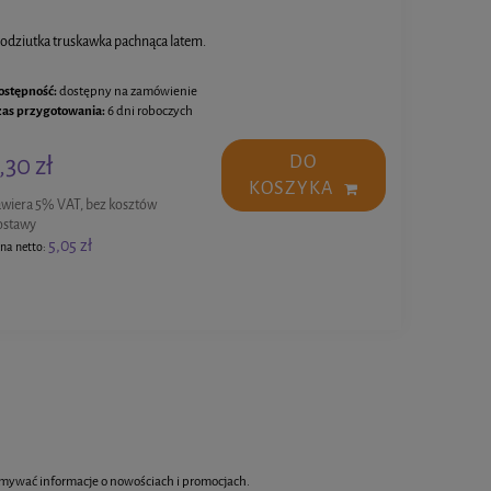
łodziutka truskawka pachnąca latem.
ostępność:
dostępny na zamówienie
zas przygotowania:
6 dni roboczych
,30 zł
DO
KOSZYKA
awiera 5% VAT, bez kosztów
ostawy
5,05 zł
na netto:
rzymywać informacje o nowościach i promocjach.