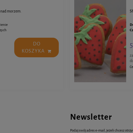
i nad morzem.
S
ienie
D
czych
C
5
DO
KOSZYKA
z
d
Ce
Newsletter
Podaj swój adres e-mail, jeżeli chcesz ot