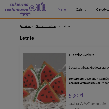
Menu
Galeria
O słodyc
Jesteś w:
»
Ciastka ozdobne
»
Letnie
Letnie
Ciastko Arbuz
Soczysty arbuz. Miodowe ciastk
Dostępność:
dostępny na zamów
Czas przygotowania:
6 dni robo
5,30 zł
zawiera 5% VAT, bez kosztów
dostawy