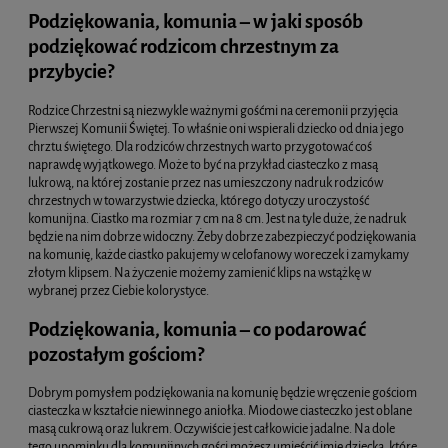
Podziękowania, komunia – w jaki sposób
podziękować rodzicom chrzestnym za
przybycie?
Rodzice Chrzestni są niezwykle ważnymi gośćmi na ceremonii przyjęcia
Pierwszej Komunii Świętej. To właśnie oni wspierali dziecko od dnia jego
chrztu świętego. Dla rodziców chrzestnych warto przygotować coś
naprawdę wyjątkowego. Może to być na przykład ciasteczko z masą
lukrową, na której zostanie przez nas umieszczony nadruk rodziców
chrzestnych w towarzystwie dziecka, którego dotyczy uroczystość
komunijna. Ciastko ma rozmiar 7 cm na 8 cm. Jest na tyle duże, że nadruk
będzie na nim dobrze widoczny. Żeby dobrze zabezpieczyć podziękowania
na komunię, każde ciastko pakujemy w celofanowy woreczek i zamykamy
złotym klipsem. Na życzenie możemy zamienić klips na wstążkę w
wybranej przez Ciebie kolorystyce.
Podziękowania, komunia – co podarować
pozostałym gościom?
Dobrym pomysłem podziękowania na komunię będzie wręczenie gościom
ciasteczka w kształcie niewinnego aniołka. Miodowe ciasteczko jest oblane
masą cukrową oraz lukrem. Oczywiście jest całkowicie jadalne. Na dole
tego upominku dla komunijnych gości możesz umieścić imię dziecka, które