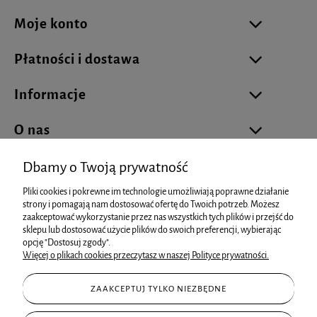
Moje konto
Płatności i dostawa
Informacje
O nas
Dbamy o Twoją prywatność
Pliki cookies i pokrewne im technologie umożliwiają poprawne działanie
biuro@cukierniareklamowa.pl
strony i pomagają nam dostosować ofertę do Twoich potrzeb. Możesz
zaakceptować wykorzystanie przez nas wszystkich tych plików i przejść do
sklepu lub dostosować użycie plików do swoich preferencji, wybierając
info@cukierniareklamowa.pl
opcję "Dostosuj zgody".
Więcej o plikach cookies przeczytasz w naszej Polityce prywatności.
+48 881 93 66 73
ZAAKCEPTUJ TYLKO NIEZBĘDNE
+48 602 15 25 99