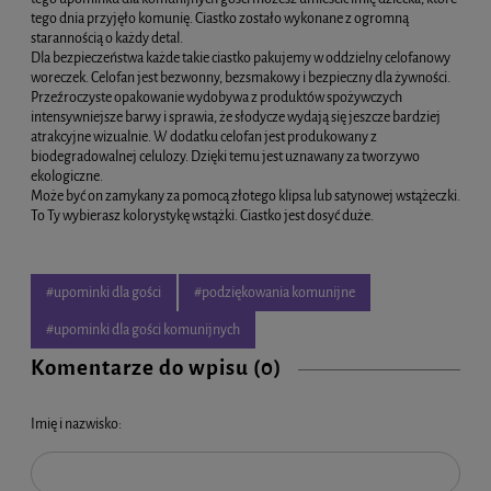
tego dnia przyjęło komunię. Ciastko zostało wykonane z ogromną
starannością o każdy detal.
Dla bezpieczeństwa każde takie ciastko pakujemy w oddzielny celofanowy
woreczek. Celofan jest bezwonny, bezsmakowy i bezpieczny dla żywności.
Przeźroczyste opakowanie wydobywa z produktów spożywczych
intensywniejsze barwy i sprawia, że słodycze wydają się jeszcze bardziej
atrakcyjne wizualnie. W dodatku celofan jest produkowany z
biodegradowalnej celulozy. Dzięki temu jest uznawany za tworzywo
ekologiczne.
Może być on zamykany za pomocą złotego klipsa lub satynowej wstążeczki.
To Ty wybierasz kolorystykę wstążki. Ciastko jest dosyć duże.
#upominki dla gości
#podziękowania komunijne
#upominki dla gości komunijnych
Komentarze do wpisu (0)
Imię i nazwisko: