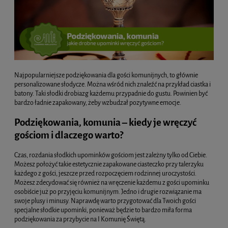
Najpopularniejsze podziękowania dla gości komunijnych, to głównie
personalizowane słodycze. Można wśród nich znaleźć na przykład ciastka i
batony. Taki słodki drobiazg każdemu przypadnie do gustu. Powinien być
bardzo ładnie zapakowany, żeby wzbudzał pozytywne emocje.
Podziękowania, komunia – kiedy je wręczyć
gościom i dlaczego warto?
Czas, rozdania słodkich upominków gościom jest zależny tylko od Ciebie.
Możesz położyć takie estetycznie zapakowane ciasteczko przy talerzyku
każdego z gości, jeszcze przed rozpoczęciem rodzinnej uroczystości.
Możesz zdecydować się również na wręczenie każdemu z gości upominku
osobiście już po przyjęciu komunijnym. Jedno i drugie rozwiązanie ma
swoje plusy i minusy. Naprawdę warto przygotować dla Twoich gości
specjalne słodkie upominki, ponieważ będzie to bardzo miła forma
podziękowania za przybycie na I Komunię Świętą.