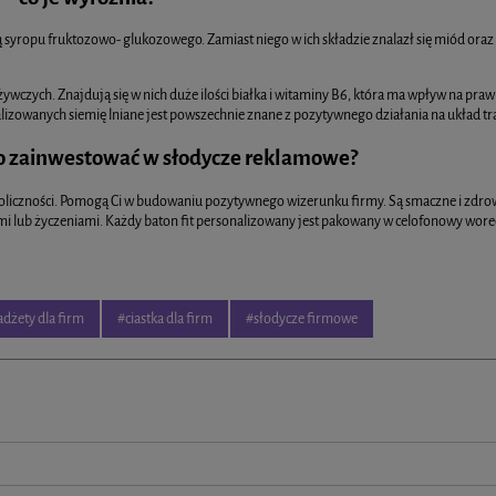
ą syropu fruktozowo- glukozowego. Zamiast niego w ich składzie znalazł się miód oraz
ywczych. Znajdują się w nich duże ilości białka i witaminy B6, która ma wpływ na p
alizowanych siemię lniane jest powszechnie znane z pozytywnego działania na układ t
to zainwestować w słodycze reklamowe?
liczności. Pomogą Ci w budowaniu pozytywnego wizerunku firmy. Są smaczne i zdrowe
mi lub życzeniami. Każdy baton fit personalizowany jest pakowany w celofonowy worecze
dżety dla firm
#ciastka dla firm
#słodycze firmowe