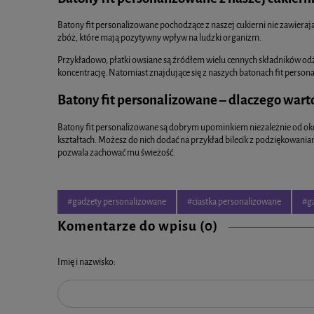
Batony fit personalizowane pochodzące z naszej cukierni nie zawieraj
zbóż, które mają pozytywny wpływ na ludzki organizm.
Przykładowo, płatki owsiane są źródłem wielu cennych składników odż
koncentrację. Natomiast znajdujące się z naszych batonach fit person
Batony fit personalizowane – dlaczego war
Batony fit personalizowane są dobrym upominkiem niezależnie od oko
kształtach. Możesz do nich dodać na przykład bilecik z podziękowania
pozwala zachować mu świeżość.
#gadżety personalizowane
#ciastka personalizowane
#ga
Komentarze do wpisu (0)
Imię i nazwisko: