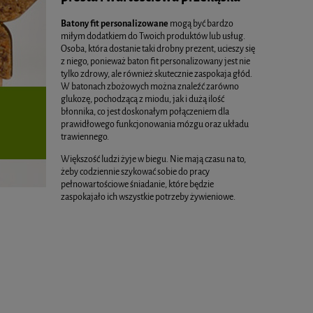
Batony fit personalizowane
mogą być bardzo
miłym dodatkiem do Twoich produktów lub usług.
Osoba, która dostanie taki drobny prezent, ucieszy się
z niego, ponieważ baton fit personalizowany jest nie
tylko zdrowy, ale również skutecznie zaspokaja głód.
W batonach zbożowych można znaleźć zarówno
glukozę, pochodzącą z miodu, jak i dużą ilość
błonnika, co jest doskonałym połączeniem dla
prawidłowego funkcjonowania mózgu oraz układu
trawiennego.
Większość ludzi żyje w biegu. Nie mają czasu na to,
żeby codziennie szykować sobie do pracy
pełnowartościowe śniadanie, które będzie
zaspokajało ich wszystkie potrzeby żywieniowe.