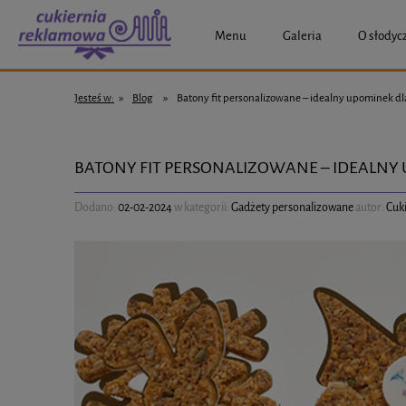
Menu
Galeria
O słodyc
Jesteś w:
»
Blog
»
Batony fit personalizowane – idealny upominek dla
BATONY FIT PERSONALIZOWANE – IDEALNY 
Dodano:
02-02-2024
w kategorii:
Gadżety personalizowane
autor:
Cuk