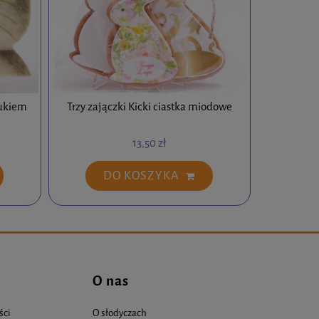
rukiem
Trzy zajączki Kicki ciastka miodowe
13,50 zł
DO KOSZYKA
O nas
ści
O słodyczach