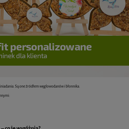
śniadania. Są one źródłem węglowodanów i błonnika.
innymi:
 – co je wyróżnia?