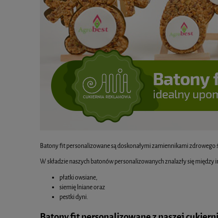
Batony fit personalizowane są doskonałymi zamiennikami zdrowego 
W składzie naszych batonów personalizowanych znalazły się między 
płatki owsiane,
siemię lniane oraz
pestki dyni.
Batony fit personalizowane z naszej cukierni