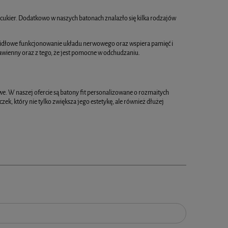
 cukier. Dodatkowo w naszych batonach znalazło się kilka rodzajów
rawidłowe funkcjonowanie układu nerwowego oraz wspiera pamięć i
rawienny oraz z tego, że jest pomocne w odchudzaniu.
. W naszej ofercie są batony fit personalizowane o rozmaitych
k, który nie tylko zwiększa jego estetykę, ale również dłużej