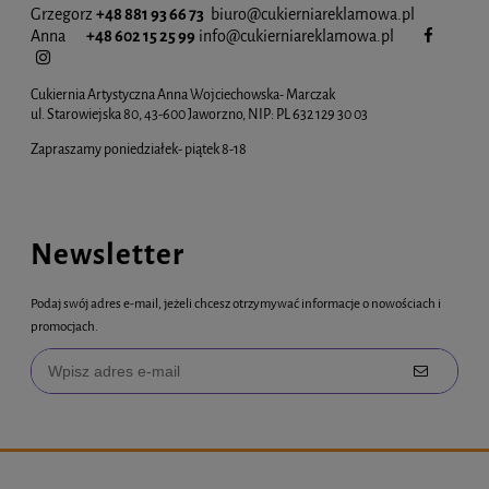
Grzegorz
+48 881 93 66 73
biuro@cukierniareklamowa.pl
Anna
+48 602 15 25 99
info@cukiernia
reklamowa.pl
Cukiernia Artystyczna Anna Wojciechowska- Marczak
ul. Starowiejska 80, 43-600 Jaworzno, NIP: PL 632 129 30 03
Zapraszamy poniedziałek- piątek 8-18
Newsletter
Podaj swój adres e-mail, jeżeli chcesz otrzymywać informacje o nowościach i
promocjach.