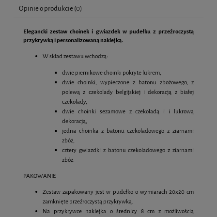
Opinie o produkcie (0)
Elegancki zestaw choinek i gwiazdek w pudełku z przeźroczystą
przykrywką i personalizowaną naklejką.
W skład zestawu wchodzą:
dwie piernikowe choinki pokryte lukrem,
dwie choinki, wypieczone z batonu zbożowego, z
polewą z czekolady belgijskiej i dekoracją z białej
czekolady,
dwie choinki sezamowe z czekoladą i i lukrową
dekoracją,
jedna choinka z batonu czekoladowego z ziarnami
zbóż,
cztery gwiazdki z batonu czekoladowego z ziarnami
zbóż.
PAKOWANIE
Zestaw zapakowany jest w pudełko o wymiarach 20x20 cm
zamknięte przeźroczystą przykrywką.
Na przykrywce naklejka o średnicy 8 cm z możliwością