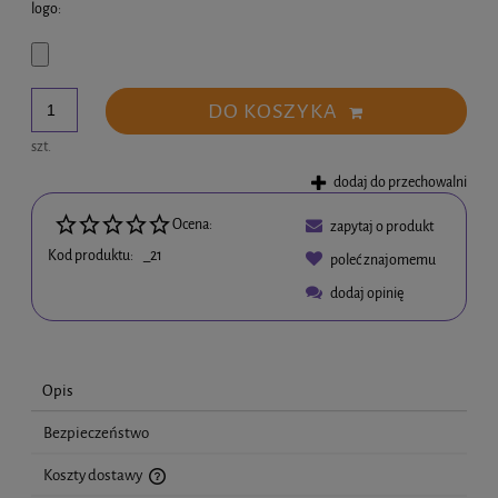
logo:
DO KOSZYKA
szt.
dodaj do przechowalni
Ocena:
zapytaj o produkt
Kod produktu:
_21
poleć znajomemu
dodaj opinię
Opis
Bezpieczeństwo
Koszty dostawy
Cena nie zawiera ewentualnych kosztów płatności