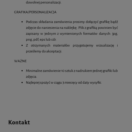
dowolnej personalizacji.
GRAFIKA/PERSONALIZACJA
Podczas składania zamówienia prosimy dołączyć grafikę bądź
zdjęcie do naniesienia na naklejkę. Plik z grafiką powinien być
zapisany w jednym z wymienionych formatów danych: jpg,
png, pdf, eps lub cdr.
Z otrzymanych materiałów przygotujemy wizualizację i
prześlemy do akceptacji.
WAŻNE
Minimalne zamówienie 10 sztuk z nadrukiem jednej grafiki lub
zdjęcia.
Najlepiej spożyć w ciągu 3 miesięcy od daty wysyłki.
Kontakt