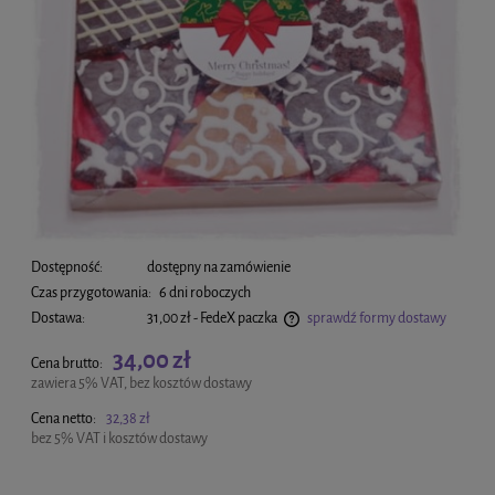
Dostępność:
dostępny na zamówienie
Czas przygotowania:
6 dni roboczych
Dostawa:
31,00 zł
- FedeX paczka
sprawdź formy dostawy
Cena nie zawiera ewentualnych kosztów płatności
34,00 zł
Cena brutto:
zawiera 5% VAT, bez kosztów dostawy
Cena netto:
32,38 zł
bez 5% VAT i kosztów dostawy