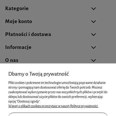
Kategorie
Moje konto
Płatności i dostawa
Informacje
O nas
Dbamy o Twoją prywatność
Pliki cookies i pokrewne im technologie umożliwiają poprawne działanie
biuro@cukierniareklamowa.pl
strony i pomagają nam dostosować ofertę do Twoich potrzeb. Możesz
zaakceptować wykorzystanie przez nas wszystkich tych plików i przejść do
sklepu lub dostosować użycie plików do swoich preferencji, wybierając
info@cukierniareklamowa.pl
opcję "Dostosuj zgody".
Więcej o plikach cookies przeczytasz w naszej Polityce prywatności.
+48 881 93 66 73