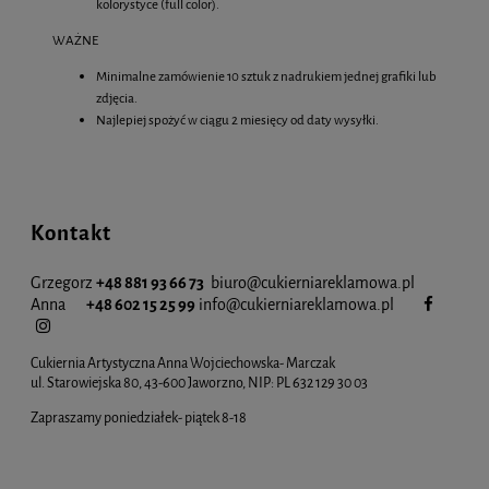
kolorystyce (full color).
WAŻNE
Minimalne zamówienie 10 sztuk z nadrukiem jednej grafiki lub
zdjęcia.
Najlepiej spożyć w ciągu 2 miesięcy od daty wysyłki.
Kontakt
Grzegorz
+48 881 93 66 73
biuro@cukierniareklamowa.pl
Anna
+48 602 15 25 99
info@cukiernia
reklamowa.pl
Cukiernia Artystyczna Anna Wojciechowska- Marczak
ul. Starowiejska 80, 43-600 Jaworzno, NIP: PL 632 129 30 03
Zapraszamy poniedziałek- piątek 8-18