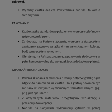
cukrowej.
Wymiary ciastka 8x8 cm. Powierzchnia nadruku to koło o
średnicy 3 cm.
PAKOWANIE
Każde ciastko standardowo pakujemy w woreczek celofanowy
spięty złotym klipsem.
Za dopłatą, na Państwa życzenie, woreczek z ciasteczkiem
zawiążemy satynową wstążką 6 mm we wskazanym kolorze,
bądź sznureczkiem konopnym.
Oferujemy, na Państwa życzenie, zapakowanie słodyczy we w
pełni kompostowalny eko woreczek (opcja dodatkowo płatna).
GRAFIKA/PERSONALIZACJA
Podczas składania zamówienia prosimy dołączyć grafikę bądź
zdjęcie do naniesienia na ciastko. Plik z grafiką powinien być
zapisany w jednym z wymienionych formatów danych: jpg,
png, pdf, eps lub cdr.
Z otrzymanych materiałów przygotujemy wizualizację i
prześlemy do akceptacji.
Nadruki na słodyczach wykonujemy cyfrowo w pełnej