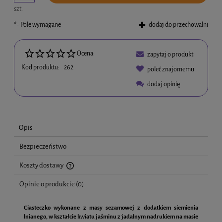
szt.
*
- Pole wymagane
dodaj do przechowalni
Ocena:
zapytaj o produkt
Kod produktu:
262
poleć znajomemu
dodaj opinię
Opis
Bezpieczeństwo
Koszty dostawy
Cena nie zawiera ewentualnych kosztów płatności
Opinie o produkcie (0)
Ciasteczko wykonane z masy sezamowej z dodatkiem siemienia
lnianego, w kształcie kwiatu jaśminu z jadalnym nadrukiem na masie