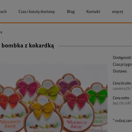
zach
Czas i koszty dostawy
Blog
Kontakt
więcej
ką
k bombka z kokardką
Dostępność
Czas przygo
Dostawa:
Cena brutto
Cena nie zawier
zawiera 5% 
Cena netto:
bez 5% VAT 
*
rodzaj zam