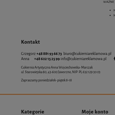
WAŻNE
M
N
Kontakt
Grzegorz
+48 881 93 66 73
biuro@cukierniareklamowa.pl
Anna
+48 602 15 25 99
info@cukiernia
reklamowa.pl
Cukiernia Artystyczna Anna Wojciechowska- Marczak
ul. Starowiejska 80, 43-600 Jaworzno, NIP: PL 632 129 30 03
Zapraszamy poniedziałek- piątek 8-18
Kategorie
Moje konto