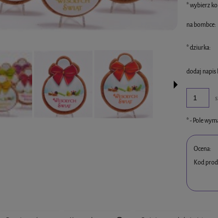
*
wybierz ko
na bombce:
*
dziurka:
dodaj napis 
s
*
- Pole wy
Ocena:
Kod prod