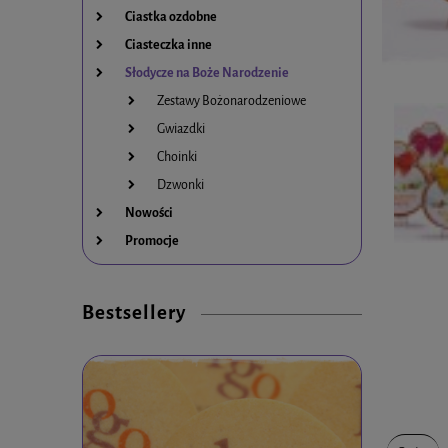
Ciastka ozdobne
Ciasteczka inne
Słodycze na Boże Narodzenie
Zestawy Bożonarodzeniowe
Gwiazdki
Choinki
Dzwonki
Nowości
Promocje
Bestsellery