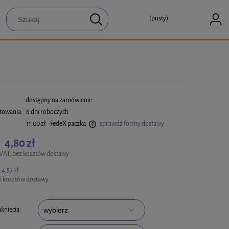
(pusty)
:
dostępny na zamówienie
towania:
6 dni roboczych
31,00 zł
- FedeX paczka
sprawdź formy dostawy
4,80 zł
:
a ewentualnych kosztów płatności
VAT, bez kosztów dostawy
4,57 zł
i kosztów dostawy
knięcia: