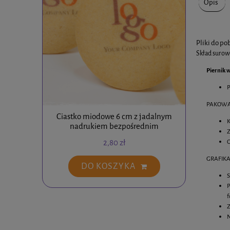
Opis
Pliki do po
Skład suro
Piernik 
P
PAKOWA
Ciastko miodowe 6 cm z jadalnym
Ciastko
K
nadrukiem bezpośrednim
Z
2,80 zł
O
GRAFIKA
DO KOSZYKA
S
P
f
Z
N