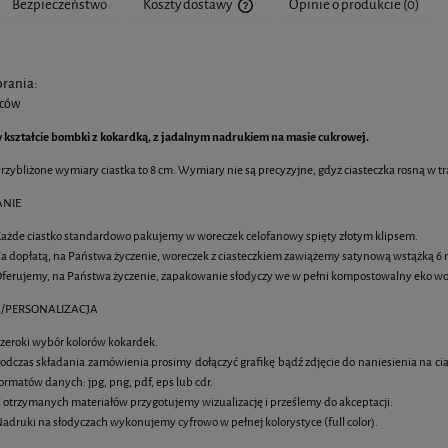
Bezpieczeństwo
Koszty dostawy
Opinie o produkcie (0)
Cena nie zawiera ewentualnych kosztó
brania:
wców
w kształcie bombki z kokardką, z jadalnym nadrukiem na masie cukrowej.
rzybliżone wymiary ciastka to 8 cm. Wymiary nie są precyzyjne, gdyż ciasteczka rosną w t
NIE
 owsiane 6 cm z jadalnym
Muffiny z jadalnym nadrukiem
ażde ciastko standardowo pakujemy w woreczek celofanowy spięty złotym klipsem.
nadrukiem logo
a dopłatą, na Państwa życzenie, woreczek z ciasteczkiem zawiążemy satynową wstążką
ferujemy, na Państwa życzenie, zapakowanie słodyczy we w pełni kompostowalny eko wo
4,85 zł
7,20 zł
/PERSONALIZACJA
DO KOSZYKA
DO KOSZYKA
zeroki wybór kolorów kokardek.
odczas składania zamówienia prosimy dołączyć grafikę bądź zdjęcie do naniesienia na ci
ormatów danych: jpg, png, pdf, eps lub cdr.
 otrzymanych materiałów przygotujemy wizualizację i prześlemy do akceptacji.
adruki na słodyczach wykonujemy cyfrowo w pełnej kolorystyce (full color).