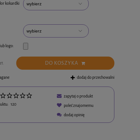
lor kokardki
lub logo:
DO KOSZYKA
zt.
magane
dodaj do przechowalni
zapytaj o produkt
uktu:
120
poleć znajomemu
dodaj opinię