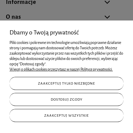
Informacje
O nas
Dbamy o Twoją prywatność
Pliki cookies i pokrewne im technologie umożliwiają poprawne działanie
biuro@cukierniareklamowa.pl
strony i pomagają nam dostosować ofertę do Twoich potrzeb. Możesz
zaakceptować wykorzystanie przez nas wszystkich tych plików i przejść do
sklepu lub dostosować użycie plików do swoich preferencji, wybierając
info@cukierniareklamowa.pl
opcję "Dostosuj zgody".
Więcej o plikach cookies przeczytasz w naszej Polityce prywatności.
+48 881 93 66 73
ZAAKCEPTUJ TYLKO NIEZBĘDNE
+48 602 15 25 99
ul. Starowiejska 80, 43-600 Jaworzno
DOSTOSUJ ZGODY
ZAAKCEPTUJ WSZYSTKIE
Sklep internetowy
Shoper.pl