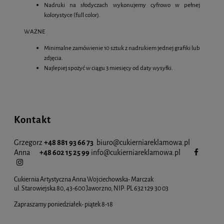
Nadruki na słodyczach wykonujemy cyfrowo w pełnej
kolorystyce (full color).
WAŻNE
Minimalne zamówienie 10 sztuk z nadrukiem jednej grafiki lub
zdjęcia.
Najlepiej spożyć w ciągu 3 miesięcy od daty wysyłki.
Kontakt
Grzegorz
+48 881 93 66 73
biuro@cukierniareklamowa.pl
Anna
+48 602 15 25 99
info@cukiernia
reklamowa.pl
Cukiernia Artystyczna Anna Wojciechowska- Marczak
ul. Starowiejska 80, 43-600 Jaworzno, NIP: PL 632 129 30 03
Zapraszamy poniedziałek- piątek 8-18