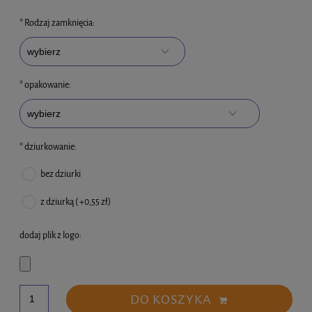
*
Rodzaj zamknięcia:
*
opakowanie:
*
dziurkowanie:
bez dziurki
z dziurką ( +0,55 zł)
dodaj plik z logo:
DO KOSZYKA