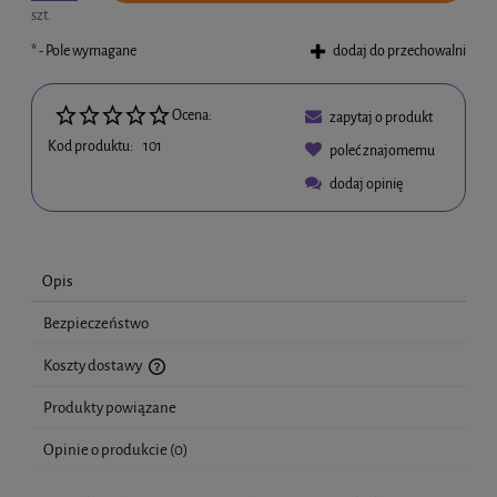
szt.
*
- Pole wymagane
dodaj do przechowalni
Ocena:
zapytaj o produkt
Kod produktu:
101
poleć znajomemu
dodaj opinię
Opis
Bezpieczeństwo
Koszty dostawy
Cena nie zawiera ewentualnych kosztów płatności
Produkty powiązane
Opinie o produkcie (0)