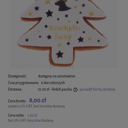
Dostępność:
dostępny na zamówienie
Czas przygotowania:
6 dni roboczych
Dostawa:
31,00 zł
- FedeX paczka
sprawdź formy dostawy
Cena nie zawiera ewentualnych kosztów płatności
8,00 zł
Cena brutto:
zawiera 5% VAT, bez kosztów dostawy
Cena netto:
7,62 zł
bez 5% VAT i kosztów dostawy