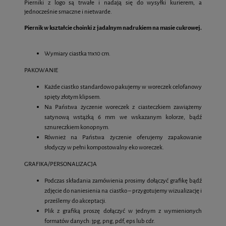
Pierniki z logo są trwałe i nadają się do wysyłki kurierem, a
jednocześnie smaczne i nietwarde.
Piernik w kształcie choinki z jadalnym nadrukiem na masie cukrowej.
Wymiary ciastka 11x10 cm.
PAKOWANIE
Każde ciastko standardowo pakujemy w woreczek celofanowy
spięty złotym klipsem.
Na Państwa życzenie woreczek z ciasteczkiem zawiążemy
satynową wstążką 6 mm we wskazanym kolorze, bądź
sznureczkiem konopnym.
Również na Państwa życzenie oferujemy zapakowanie
słodyczy w pełni kompostowalny eko woreczek.
GRAFIKA/PERSONALIZACJA
Podczas składania zamówienia prosimy dołączyć grafikę bądź
zdjęcie do naniesienia na ciastko – przygotujemy wizualizację i
prześlemy do akceptacji.
Plik z grafiką proszę dołączyć w jednym z wymienionych
formatów danych: jpg, png, pdf, eps lub cdr.