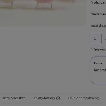
*
rodzaj zam
*
Kolor maka
dodaj plik z 
s
*
- Pole wy
Ocena:
Kod prod
Bezpieczeństwo
Koszty dostawy
Opinie o produkcie (0)