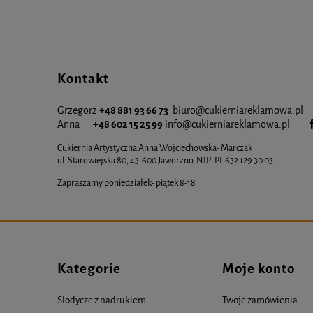
Kontakt
Grzegorz
+48 881 93 66 73
biuro@cukierniareklamowa.pl
Anna
+48 602 15 25 99
info@cukiernia
reklamowa.pl
Cukiernia Artystyczna Anna Wojciechowska- Marczak
ul. Starowiejska 80, 43-600 Jaworzno, NIP: PL 632 129 30 03
Zapraszamy poniedziałek- piątek 8-18
Kategorie
Moje konto
Slodycze z nadrukiem
Twoje zamówienia