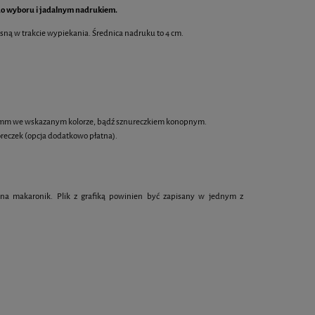
do wyboru i jadalnym nadrukiem.
w płatności
osną w trakcie wypiekania. Średnica nadruku to 4 cm.
Baton zbożowy kwadrat 4,8 cm z
Makaroniki z pers
jadalnym logo
1,90 zł
5,8
 6 mm we wskazanym kolorze, bądź sznureczkiem konopnym.
reczek (opcja dodatkowo płatna).
DO KOSZYKA
DO KOS
 na makaronik. Plik z grafiką powinien być zapisany w jednym z