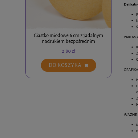
Delikatn
P
K
S
Ciastko miodowe 6 cm z jadalnym
Ciastko
PAKOWA
nadrukiem bezpośrednim
K
2,80 zł
Z
O
DO KOSZYKA
GRAFIKA
I
P
w
Z
N
WAŻNE
M
N