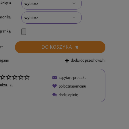
knięcia:
ronika:
grafiką:
DO KOSZYKA
zt.
magane
dodaj do przechowalni
zapytaj o produkt
uktu:
28
poleć znajomemu
dodaj opinię