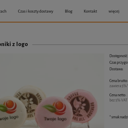
zach
Czas i koszty dostawy
Blog
Kontakt
więcej
niki z logo
Dostępność
Czas przygo
Dostawa:
Cena brutto
Cena nie zawier
zawiera 5% 
Cena netto:
bez 5% VAT 
*
smak nadzi