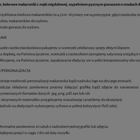
e, kolorowe makaroniki z mąki migdałowej, wypełnione pysznym ganaszem o smakach 
Cena nie zawiera ewentualnych kosztó
rzybliżona średnica makaroników to 4,5 cm. Wymiary nie są precyzyjne, gdyż ciasteczka r
olory makaroników do wyboru.
maki ganaszu do wyboru.
 owsiane 6 cm z jadalnym
Muffiny z jadalnym nadrukiem
NIE
nadrukiem logo
ażde ciastko standardowo pakujemy w woreczek celofanowy spięty złotym klipsem.
4,85 zł
7,20 zł
a dopłatą, na Państwa życzenie, woreczek z ciasteczkiem zawiążemy satynową wstążką
ferujemy, na Państwa życzenie, zapakowanie słodyczy we w pełni kompostowalny eko wo
DO KOSZYKA
DO KOSZYKA
/PERSONALIZACJA
stnieje możliwość personalizacji makaronika bądź nadruku logo na obu jego stronach.
odczas składania zamówienia prosimy dołączyć grafikę bądź zdjęcie do naniesienia
ymienionych formatów danych: jpg, png, pdf, eps lub cdr.
 otrzymanych materiałów przygotujemy wizualizację i prześlemy do akceptacji.
adruki na słodyczach wykonujemy cyfrowo w pełnej kolorystyce (full color).
inimalne zamówienie 20 sztuk z nadrukiem jednej grafiki lub zdjęcia.
ajlepiej spożyć w ciągu 7 dni od daty wysyłki.