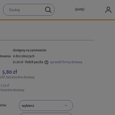
(pusty)
:
dostępny na zamówienie
towania:
6 dni roboczych
31,00 zł
- FedeX paczka
sprawdź formy dostawy
5,80 zł
:
a ewentualnych kosztów płatności
VAT, bez kosztów dostawy
5,52 zł
i kosztów dostawy
enia: