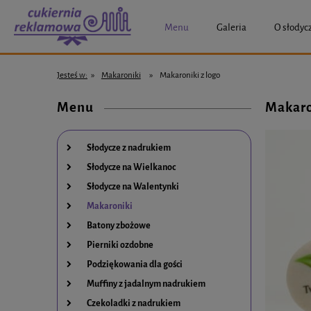
Menu
Galeria
O słodyc
Jesteś w:
»
Makaroniki
»
Makaroniki z logo
Menu
Makaro
Słodycze z nadrukiem
Słodycze na Wielkanoc
Słodycze na Walentynki
Makaroniki
Batony zbożowe
Pierniki ozdobne
Podziękowania dla gości
Muffiny z jadalnym nadrukiem
Czekoladki z nadrukiem