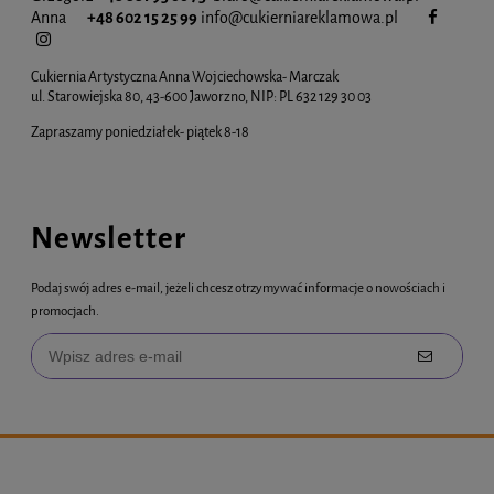
Anna
+48 602 15 25 99
info@cukiernia
reklamowa.pl
Cukiernia Artystyczna Anna Wojciechowska- Marczak
ul. Starowiejska 80, 43-600 Jaworzno, NIP: PL 632 129 30 03
Zapraszamy poniedziałek- piątek 8-18
Newsletter
Podaj swój adres e-mail, jeżeli chcesz otrzymywać informacje o nowościach i
promocjach.