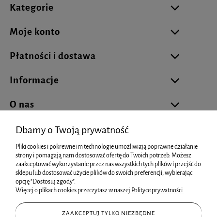
Kategorie
Moje konto
Płatności i dostawa
Informacje
O nas
Dbamy o Twoją prywatność
Pliki cookies i pokrewne im technologie umożliwiają poprawne działanie
biuro@cukierniareklamowa.pl
strony i pomagają nam dostosować ofertę do Twoich potrzeb. Możesz
zaakceptować wykorzystanie przez nas wszystkich tych plików i przejść do
sklepu lub dostosować użycie plików do swoich preferencji, wybierając
info@cukierniareklamowa.pl
opcję "Dostosuj zgody".
Więcej o plikach cookies przeczytasz w naszej Polityce prywatności.
+48 881 93 66 73
ZAAKCEPTUJ TYLKO NIEZBĘDNE