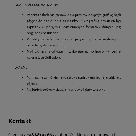
GRAFIKA/PERSONALIZACJA
Podczas składania zamówienia prosimy dołączyć grafikę bądź
zdjęcie do naniesienia na ciastko. Plik z grafiką powinien być
zapisany w jednym z wymienionych formatów danych: jpg,
png, pdf, eps lub cdr.
Z otrzymanych materiałów przygotujemy wizualizację i
prześlemy do akceptacji.
Nadruki na słodyczach wykonujemy cyfrowo w pełnej
kolorystyce (full color).
WAŻNE
Minimalne zamówienie 10 sztuk z nadrukiem jednej grafiki lub
zdjęcia.
Najlepiej spożyć w ciągu 3 miesięcy od daty wysyłki.
Kontakt
Grzegorz
+48 881 93 66 73
biuro@cukierniareklamowa.pl