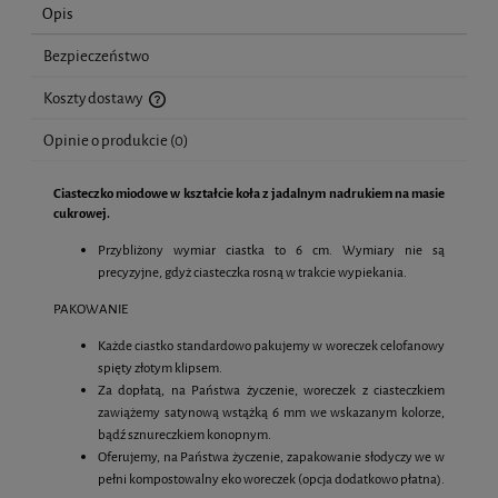
Opis
Bezpieczeństwo
Koszty dostawy
Cena nie zawiera ewentualnych kosztów płatności
Opinie o produkcie (0)
Ciasteczko miodowe w kształcie koła z jadalnym nadrukiem na masie
cukrowej.
Przybliżony wymiar ciastka to 6 cm. Wymiary nie są
precyzyjne, gdyż ciasteczka rosną w trakcie wypiekania.
PAKOWANIE
Każde ciastko standardowo pakujemy w woreczek celofanowy
spięty złotym klipsem.
Za dopłatą, na Państwa życzenie, woreczek z ciasteczkiem
zawiążemy satynową wstążką 6 mm we wskazanym kolorze,
bądź sznureczkiem konopnym.
Oferujemy, na Państwa życzenie, zapakowanie słodyczy we w
pełni kompostowalny eko woreczek (opcja dodatkowo płatna).