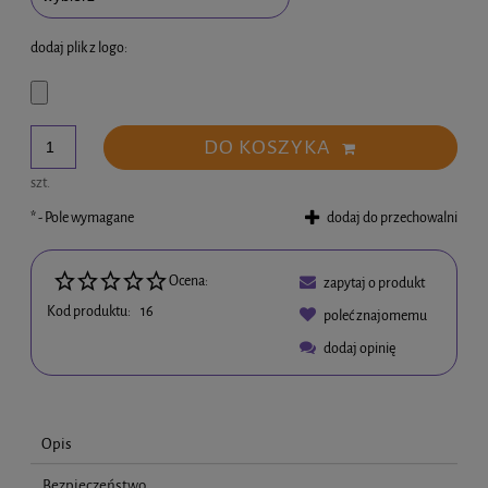
dodaj plik z logo:
DO KOSZYKA
szt.
*
- Pole wymagane
dodaj do przechowalni
Ocena:
zapytaj o produkt
Kod produktu:
16
poleć znajomemu
dodaj opinię
Opis
Bezpieczeństwo