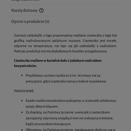
Koszty dostawy
Cena nie zawiera ewentualnych kosztów płatności
Opinie o produkcie (0)
Zamiast czekoladki z logo proponujemy maślane ciasteczko z logo lub
grafiką nadrukowanymi jadalnymi tuszami. Ciasteczko jest trwałe,
odporne na temperatury, nie topi się jak czekoladki z nadrukiem.
Podczas produkcji nie ma dodatkowych kosztów przygotowania.
Ciasteczko maślane w kształcie koła z jadalnym nadrukiem
bezpośrednim.
Przybliżony wymiar ciastka to 5 cm. Wymiary nie są
precyzyjne, gdyż ciasteczka rosną w trakcie wypiekania.
PAKOWANIE
Każde ciastko standardowo pakujemy w woreczek celofanowy
spięty złotym klipsem.
Za dopłatą, na Państwa życzenie, woreczek z ciasteczkiem
zawiążemy satynową wstążką 6 mm we wskazanym kolorze,
bądź sznureczkiem konopnym.
Oferujemy, na Państwa życzenie, zapakowanie słodyczy we w