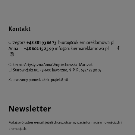
Kontakt
Grzegorz
+48 881 93 66 73
biuro@cukierniareklamowa.pl
Anna
+48 602 15 25 99
info@cukiernia
reklamowa.pl
Cukiernia Artystyczna Anna Wojciechowska- Marczak
ul. Starowiejska 80, 43-600 Jaworzno, NIP: PL 632 129 30 03
Zapraszamy poniedziałek- piątek 8-18
Newsletter
Podaj swój adres e-mail, jeżeli chcesz otrzymywać informacje o nowościach i
promocjach.