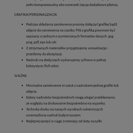
pełni kompostowalny eko woreczek (opcja dodatkowo płatna).
GRAFIKA/PERSONALIZACJA
Podczas składania zamówienia prosimy dołączyć grafikę bądź
zdjęcie do naniesienia na ciastko. Plik z grafiką powinien być
zapisany w jednym z wymienionych formatów danych: jpg,
png, pdf, eps lub cdr.
Z otrzymanych materiałów przygotujemy wizualizację i
prześlemy do akceptacji.
Nadruki na słodyczach wykonujemy cyfrowo w pełnej
kolorystyce (full color).
WAŻNE
Minimalne zamówienie 10 sztuk z nadrukiem jednej grafiki lub
zdjęcia.
Kolory nadruków bezpośrednich mogą ulegać przekłamaniu
ze względu na drukowanie bezpośrednio na wypieku.
Technika druku na naszych wyrobach cukierniczych
uniemożliwia nadruk białym tuszem.
Najlepiej spożyć w ciągu 3 miesięcy od daty wysyłki.