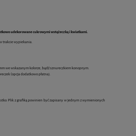
odatkowo udekorowane cukrowymi wstążeczką i kwiatkami.
w płatności
 w trakcie wypiekania.
Baton zbożowy kwadrat 4,8 cm z
Makaroniki z pers
jadalnym logo
 6 mm we wskazanym kolorze, bądź sznureczkiem konopnym.
reczek (opcja dodatkowo płatna).
1,90 zł
5,8
DO KOSZYKA
DO KOS
astko. Plik z grafiką powinien być zapisany w jednym z wymienionych