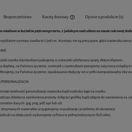
Bezpieczeństwo
Koszty dostawy
Opinie o produkcie (0)
ko miodowe w kształcie piętrowego tortu, z jadalnym nadrukiem na masie cukrowej d
Cena nie zawiera ewentualnych kosztó
rzybliżone wymiary ciastka to 7,5x8 cm. Wymiary nie są precyzyjne, gdyż ciasteczka rosną
NIE
 owsiane 6 cm z jadalnym
Muffiny z jadalnym nadrukiem
ażde ciastko standardowo pakujemy w woreczek celofanowy spięty złotym klipsem.
nadrukiem logo
a dopłatą, na Państwa życzenie, woreczek z ciasteczkiem zawiążemy satynową wstążką
ferujemy, na Państwa życzenie, zapakowanie słodyczy we w pełni kompostowalny eko wo
4,85 zł
7,20 zł
/PERSONALIZACJA
DO KOSZYKA
DO KOSZYKA
stnieje możliwość personalizacji ciasteczka bądź nadruku logo na ciastku.
odczas składania zamówienia prosimy dołączyć grafikę bądź zdjęcie do naniesienia na ci
ormatów danych: jpg, png, pdf, eps lub cdr.
 otrzymanych materiałów przygotujemy wizualizację i prześlemy do akceptacji.
adruki na słodyczach wykonujemy cyfrowo w pełnej kolorystyce (full color).