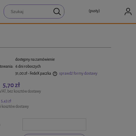
(pusty)
:
dostępny na zamówienie
towania:
6 dni roboczych
31,00 zł
- FedeX paczka
sprawdź formy dostawy
5,70 zł
:
a ewentualnych kosztów płatności
VAT, bez kosztów dostawy
5,43 zł
i kosztów dostawy
: