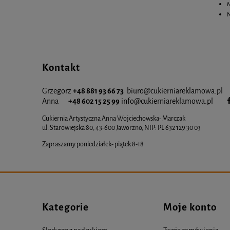
M
N
Kontakt
Grzegorz
+48 881 93 66 73
biuro@cukierniareklamowa.pl
Anna
+48 602 15 25 99
info@cukiernia
reklamowa.pl
Cukiernia Artystyczna Anna Wojciechowska- Marczak
ul. Starowiejska 80, 43-600 Jaworzno, NIP: PL 632 129 30 03
Zapraszamy poniedziałek- piątek 8-18
Kategorie
Moje konto