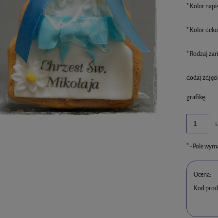
*
Kolor napi
*
Kolor dekor
*
Rodzaj zam
dodaj zdjęci
grafikę:
s
*
- Pole wy
Ocena:
Kod prod