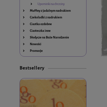
Upominki na chrzciny
Muffiny z jadalnym nadrukiem
Czekoladki z nadrukiem
Ciastka ozdobne
Ciasteczka inne
Słodycze na Boże Narodzenie
Nowości
Promocje
Bestsellery