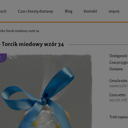
zach
Czas i koszty dostawy
Blog
Kontakt
więcej
stko Torcik miodowy wzór 34
o Torcik miodowy wzór 34
Dostępność
Ć
Czas przygo
Dostawa:
Cena brutto
Cena nie zawier
zawiera 5% 
Cena netto:
bez 5% VAT 
Treść napisu