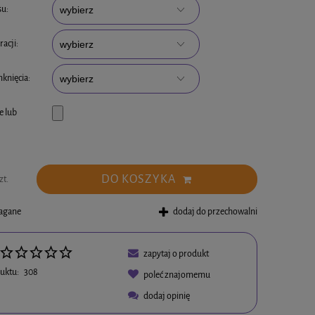
su:
acji:
knięcia:
e lub
DO KOSZYKA
zt.
magane
dodaj do przechowalni
zapytaj o produkt
uktu:
308
poleć znajomemu
dodaj opinię