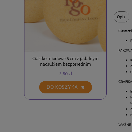
Opis
Ciastecz
P
PAKOWA
Ciastko miodowe 6 cm z jadalnym
Ciastko
K
nadrukiem bezpośrednim
Z
O
2,80 zł
GRAFIKA
DO KOSZYKA
I
P
f
Z
N
WAŻNE