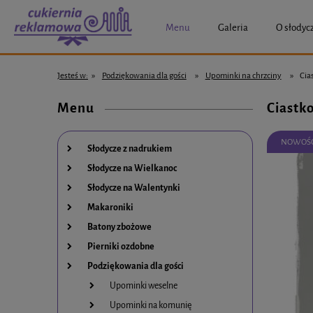
Menu
Galeria
O słodyc
Jesteś w:
»
Podziękowania dla gości
»
Upominki na chrzciny
»
Cia
Menu
Ciastk
NOWOŚ
Słodycze z nadrukiem
Słodycze na Wielkanoc
Słodycze na Walentynki
Makaroniki
Batony zbożowe
Pierniki ozdobne
Podziękowania dla gości
Upominki weselne
Upominki na komunię