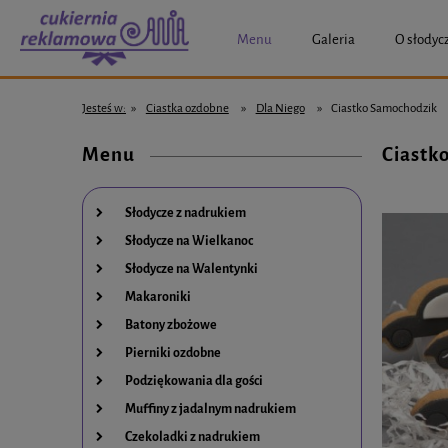
Menu
Galeria
O słodyc
Jesteś w:
»
Ciastka ozdobne
»
Dla Niego
»
Ciastko Samochodzik
Menu
Ciastk
Słodycze z nadrukiem
Słodycze na Wielkanoc
Słodycze na Walentynki
Makaroniki
Batony zbożowe
Pierniki ozdobne
Podziękowania dla gości
Muffiny z jadalnym nadrukiem
Czekoladki z nadrukiem