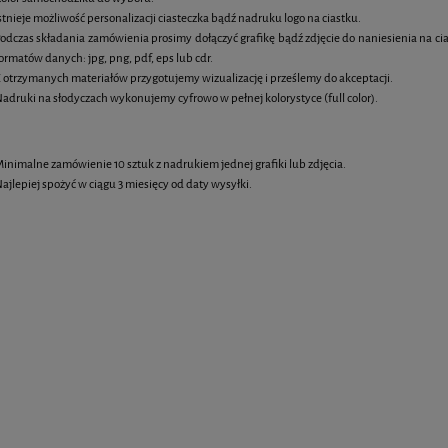
stnieje możliwość personalizacji ciasteczka bądź nadruku logo na ciastku.
odczas składania zamówienia prosimy dołączyć grafikę bądź zdjęcie do naniesienia na ci
ormatów danych: jpg, png, pdf, eps lub cdr.
 otrzymanych materiałów przygotujemy wizualizację i prześlemy do akceptacji.
adruki na słodyczach wykonujemy cyfrowo w pełnej kolorystyce (full color).
inimalne zamówienie 10 sztuk z nadrukiem jednej grafiki lub zdjęcia.
ajlepiej spożyć w ciągu 3 miesięcy od daty wysyłki.
 owsiane 6 cm z jadalnym
Muffiny z jadalnym nadrukiem
nadrukiem logo
4,85 zł
7,20 zł
DO KOSZYKA
DO KOSZYKA