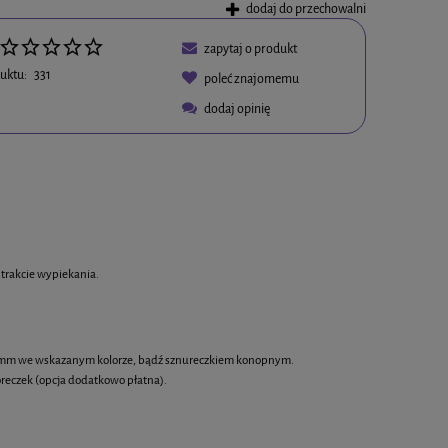
dodaj do przechowalni
zapytaj o produkt
uktu:
331
poleć znajomemu
dodaj opinię
w płatności
 trakcie wypiekania.
 6 mm we wskazanym kolorze, bądź sznureczkiem konopnym.
reczek (opcja dodatkowo płatna).