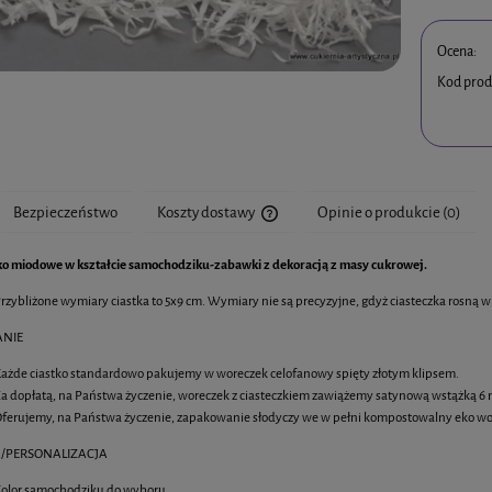
Ocena:
Kod prod
Bezpieczeństwo
Koszty dostawy
Opinie o produkcie (0)
ko miodowe w kształcie samochodziku-zabawki z dekoracją z masy cukrowej.
Cena nie zawiera ewentualnych kosztó
rzybliżone wymiary ciastka to 5x9 cm. Wymiary nie są precyzyjne, gdyż ciasteczka rosną w
NIE
ażde ciastko standardowo pakujemy w woreczek celofanowy spięty złotym klipsem.
a dopłatą, na Państwa życzenie, woreczek z ciasteczkiem zawiążemy satynową wstążką
ferujemy, na Państwa życzenie, zapakowanie słodyczy we w pełni kompostowalny eko wo
/PERSONALIZACJA
olor samochodziku do wyboru.