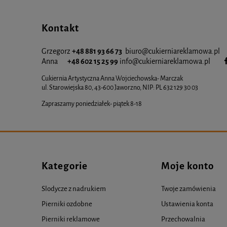
Kontakt
Grzegorz
+48 881 93 66 73
biuro@cukierniareklamowa.pl
Anna
+48 602 15 25 99
info@cukiernia
reklamowa.pl
Cukiernia Artystyczna Anna Wojciechowska- Marczak
ul. Starowiejska 80, 43-600 Jaworzno, NIP: PL 632 129 30 03
Zapraszamy poniedziałek- piątek 8-18
Kategorie
Moje konto
Slodycze z nadrukiem
Twoje zamówienia
Pierniki ozdobne
Ustawienia konta
Pierniki reklamowe
Przechowalnia