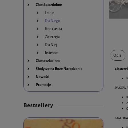
Ciastka ozdobne
Letnie
Dla Niego
Foto ciastka
Zwierzęta
Dla Niej
Jesienne
Opis
Ciasteczka inne
Słodycze na Boże Narodzenie
Ciastecz
Nowości
P
Promocje
PAKOWA
K
Z
Bestsellery
O
GRAFIKA
K