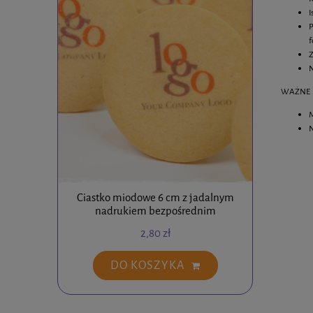
I
P
f
Z
N
WAŻNE
M
N
Ciastko miodowe 6 cm z jadalnym
Ciastko
nadrukiem bezpośrednim
2,80 zł
DO KOSZYKA