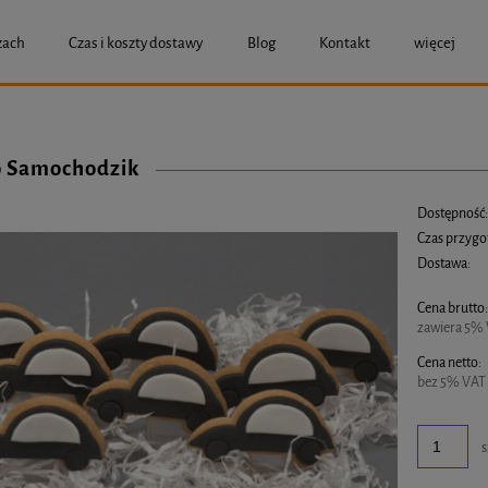
zach
Czas i koszty dostawy
Blog
Kontakt
więcej
o Samochodzik
Dostępność
Czas przygo
Dostawa:
Cena brutto
Cena nie zawier
zawiera 5% 
Cena netto:
bez 5% VAT 
s