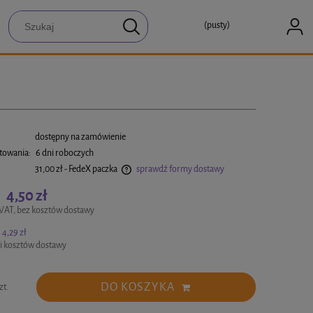
(pusty)
:
dostępny na zamówienie
towania:
6 dni roboczych
31,00 zł
- FedeX paczka
sprawdź formy dostawy
4,50 zł
:
a ewentualnych kosztów płatności
VAT, bez kosztów dostawy
4,29 zł
i kosztów dostawy
DO KOSZYKA
zt.