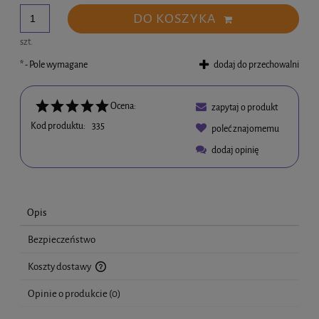
DO KOSZYKA
szt.
*
- Pole wymagane
dodaj do przechowalni
Ocena:
zapytaj o produkt
Kod produktu:
335
poleć znajomemu
dodaj opinię
Opis
Bezpieczeństwo
Koszty dostawy
Cena nie zawiera ewentualnych kosztów płatności
Opinie o produkcie (0)