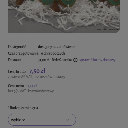
Dostępność:
dostępny na zamówienie
Czas przygotowania:
6 dni roboczych
Dostawa:
31,00 zł
- FedeX paczka
sprawdź formy dostawy
Cena nie zawiera ewentualnych kosztów płatności
7,50 zł
Cena brutto:
zawiera 5% VAT, bez kosztów dostawy
Cena netto:
7,14 zł
bez 5% VAT i kosztów dostawy
*
Rodzaj zamknięcia: