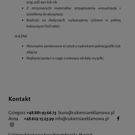
png, pdf, eps lub cdr.
Z otrzymanych materiałów przygotujemy wizualizację i
prześlemy do akceptacji.
Nadruki na słodyczach wykonujemy cyfrowo w pełnej
kolorystyce (full color).
WAŻNE
Minimalne zamówienie 10 sztuk z nadrukiem jednej grafiki lub
zdjęcia.
Najlepiej spożyć w ciągu 3 miesięcy od daty wysyłki.
Kontakt
Grzegorz
+48 881 93 66 73
biuro@cukierniareklamowa.pl
Anna
+48 602 15 25 99
info@cukiernia
reklamowa.pl
Cukiernia Artystyczna Anna Wojciechowska- Marczak