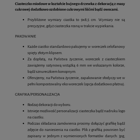
Ciasteczko miodowe w kształcie bujnego drzewka z dekoracją z masy
cukrowej dodatkowo ozdobione cukrowymi liśćmi bądź owocami.
Przybliżone wymiary ciastka to 9x8,5 cm. Wymiary nie są
precyzyjne, gdyż ciasteczka rosną w trakcie wypiekania.
PAKOWANIE
Każde ciastko standardowo pakujemy w woreczek celofanowy
spięty złotym klipsem.
Za dopłatą, na Państwa życzenie, woreczek z ciasteczkiem
zawiążemy satynową wstążką 6 mm we wskazanym kolorze,
bądź sznureczkiem konopnym.
Oferujemy, na Państwa życzenie, zapakowanie słodyczy we w
pełni kompostowalny eko woreczek (opcja dodatkowo płatna).
GRAFIKA/PERSONALIZACJA
Rodzaj dekoracji do wyboru.
Istnieje możliwość personalizacji ciasteczka bądź nadruku logo
na ciastku.
Podczas składania zamówienia prosimy dołączyć grafikę bądź
zdjęcie do naniesienia na ciastko. Plik z grafiką powinien być
zapisany w jednym z wymienionych formatów danych: jpg,