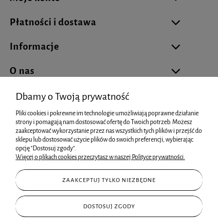
Płatności i dostawa
Informacje
O nas
Dbamy o Twoją prywatność
Pliki cookies i pokrewne im technologie umożliwiają poprawne działanie
biuro@cukierniareklamowa.pl
strony i pomagają nam dostosować ofertę do Twoich potrzeb. Możesz
zaakceptować wykorzystanie przez nas wszystkich tych plików i przejść do
sklepu lub dostosować użycie plików do swoich preferencji, wybierając
info@cukierniareklamowa.pl
opcję "Dostosuj zgody".
Więcej o plikach cookies przeczytasz w naszej Polityce prywatności.
+48 881 93 66 73
ZAAKCEPTUJ TYLKO NIEZBĘDNE
+48 602 15 25 99
ul. Starowiejska 80, 43-600 Jaworzno
DOSTOSUJ ZGODY