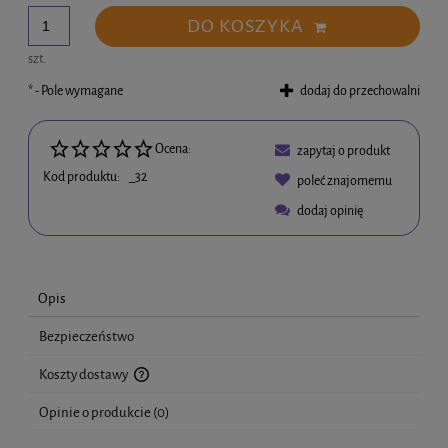
DO KOSZYKA
szt.
*
- Pole wymagane
dodaj do przechowalni
Ocena:
zapytaj o produkt
Kod produktu:
_32
poleć znajomemu
dodaj opinię
Opis
Bezpieczeństwo
Koszty dostawy
Cena nie zawiera ewentualnych kosztów płatności
Opinie o produkcie (0)