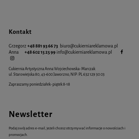
Kontakt
Grzegorz
+48 881 93 66 73
biuro@cukierniareklamowa.pl
Anna
+48 602 15 25 99
info@cukiernia
reklamowa.pl
Cukiernia Artystyczna Anna Wojciechowska- Marczak
ul. Starowiejska 80, 43-600 Jaworzno, NIP: PL 632 129 30 03
Zapraszamy poniedziałek- piątek 8-18
Newsletter
Podaj swój adres e-mail, jeżeli chcesz otrzymywać informacje o nowościach i
promocjach.