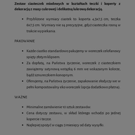
Zestaw ciasteczek miodowych w kształtach teczki i koperty z
dekoracją z masy cukrowej i delikatną lukrową dekoracją.
Przybliżone wymiary ciastek to: koperta 4,5x7,5 cm, teczka
6x7,5 cm. Wymiary nie są precyzyjne, gdyż ciasteczka rosną w
trakcie wypiekania.
PAKOWANIE
Każde ciastko standardowo pakujemy w woreczek celofanowy
spięty złotym klipsem.
Za dopłatą, na Państwa życzenie, woreczek z ciasteczkiem
zawiążemy satynową wstążką 6 mm we wskazanym kolorze,
bądź sznureczkiem konopnym.
Oferujemy, na Państwa życzenie, zapakowanie słodyczy we w
pełni kompostowalny eko woreczek (opcja dodatkowo płatna).
WAŻNE
Minimalne zamówienie 10 sztuk zestawów.
Cena dotyczy zestawu, w skład którego wchodzi po jednej
kopercie i teczce.
Najlepiej spożyć w ciągu 3 miesięcy od daty wysyłki.