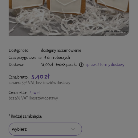
Dostępność:
dostępny na zamówienie
Czas przygotowania:
6 dni roboczych
Dostawa:
31,00 zł
- FedeX paczka
sprawdź formy dostawy
Cena nie zawiera ewentualnych kosztów płatności
5,40 zł
Cena brutto:
zawiera 5% VAT, bez kosztów dostawy
Cena netto:
5,14 zł
bez 5% VAT i kosztów dostawy
*
Rodzaj zamknięcia: