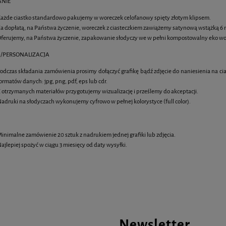
NIE
ażde ciastko standardowo pakujemy w woreczek celofanowy spięty złotym klipsem.
a dopłatą, na Państwa życzenie, woreczek z ciasteczkiem zawiążemy satynową wstążką
ferujemy, na Państwa życzenie, zapakowanie słodyczy we w pełni kompostowalny eko wo
/PERSONALIZACJA
odczas składania zamówienia prosimy dołączyć grafikę bądź zdjęcie do naniesienia na ci
ormatów danych: jpg, png, pdf, eps lub cdr.
 otrzymanych materiałów przygotujemy wizualizację i prześlemy do akceptacji.
adruki na słodyczach wykonujemy cyfrowo w pełnej kolorystyce (full color).
 owsiane 6 cm z jadalnym
Muffiny z jadalnym nadrukiem
nadrukiem logo
inimalne zamówienie 20 sztuk z nadrukiem jednej grafiki lub zdjęcia.
4,85 zł
7,20 zł
ajlepiej spożyć w ciągu 3 miesięcy od daty wysyłki.
DO KOSZYKA
DO KOSZYKA
Newsletter