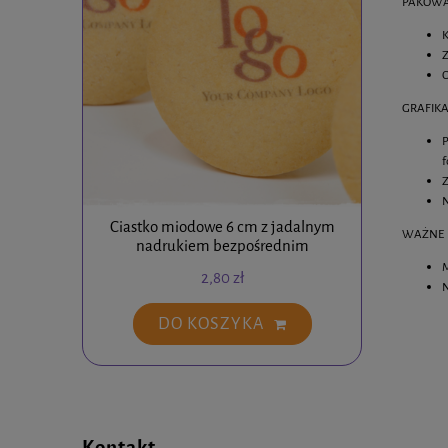
PAKOWA
K
Z
O
GRAFIKA
P
f
Z
N
Ciastko miodowe 6 cm z jadalnym
Ciastko
WAŻNE
nadrukiem bezpośrednim
M
2,80 zł
N
DO KOSZYKA
Kontakt