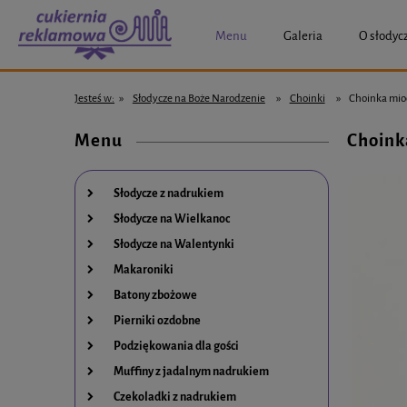
Menu
Galeria
O słodyc
Jesteś w:
»
Słodycze na Boże Narodzenie
»
Choinki
»
Choinka mio
Menu
Choink
Słodycze z nadrukiem
Słodycze na Wielkanoc
Słodycze na Walentynki
Makaroniki
Batony zbożowe
Pierniki ozdobne
Podziękowania dla gości
Muffiny z jadalnym nadrukiem
Czekoladki z nadrukiem