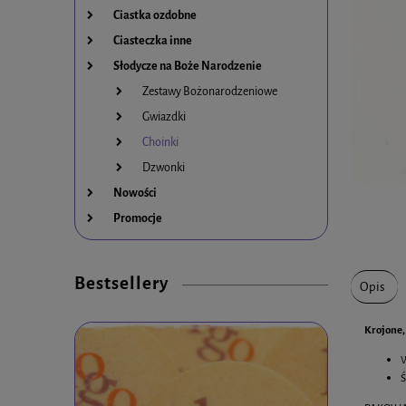
Ciastka ozdobne
Ciasteczka inne
Słodycze na Boże Narodzenie
Zestawy Bożonarodzeniowe
Gwiazdki
Choinki
Dzwonki
Nowości
Promocje
Bestsellery
Opis
Krojone,
W
Ś