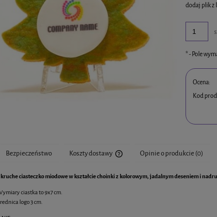
dodaj plik z 
s
*
- Pole wy
Ocena:
Kod prod
Bezpieczeństwo
Koszty dostawy
Opinie o produkcie (0)
 kruche ciasteczko miodowe w kształcie choinki z kolorowym, jadalnym deseniem i nadr
Cena nie zawiera ewentualnych kosztó
ymiary ciastka to 9x7 cm.
rednica logo 3 cm.