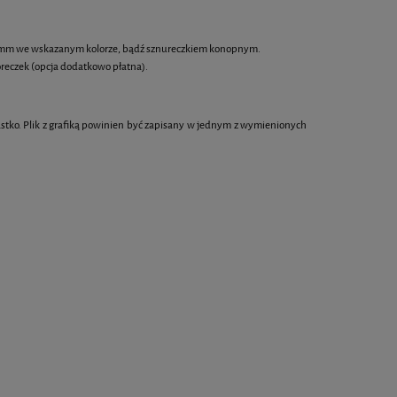
 6 mm we wskazanym kolorze, bądź sznureczkiem konopnym.
reczek (opcja dodatkowo płatna).
astko. Plik z grafiką powinien być zapisany w jednym z wymienionych
Baton zbożowy kwadrat 4,8 cm z
Makaroniki z pers
jadalnym logo
1,90 zł
5,8
DO KOSZYKA
DO KOS