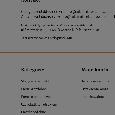
Grzegorz
+48 881 93 66 73
biuro@cukierniareklamowa.pl
Anna
+48 602 15 25 99
info@cukiernia
reklamowa.pl
Cukiernia Artystyczna Anna Wojciechowska- Marczak
ul. Starowiejska 80, 43-600 Jaworzno, NIP: PL 632 129 30 03
Zapraszamy poniedziałek- piątek 8-18
Kategorie
Moje konto
Slodycze z nadrukiem
Twoje zamówienia
Pierniki ozdobne
Ustawienia konta
Pierniki reklamowe
Przechowalnia
Czekoladki z nadrukiem
Ciastka ozdobne