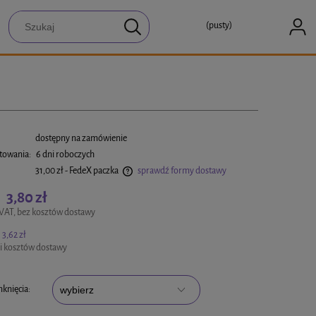
(pusty)
:
dostępny na zamówienie
towania:
6 dni roboczych
31,00 zł
- FedeX paczka
sprawdź formy dostawy
3,80 zł
:
a ewentualnych kosztów płatności
VAT, bez kosztów dostawy
3,62 zł
i kosztów dostawy
knięcia: