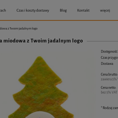
zach
Czas i koszty dostawy
Blog
Kontakt
więcej
dowa z Twoim jadalnym logo
a miodowa z Twoim jadalnym logo
Dostępność
Czas przygo
Dostawa:
Cena brutto
Cena nie zawier
zawiera 5% 
Cena netto:
bez 5% VAT 
*
Rodzaj zam