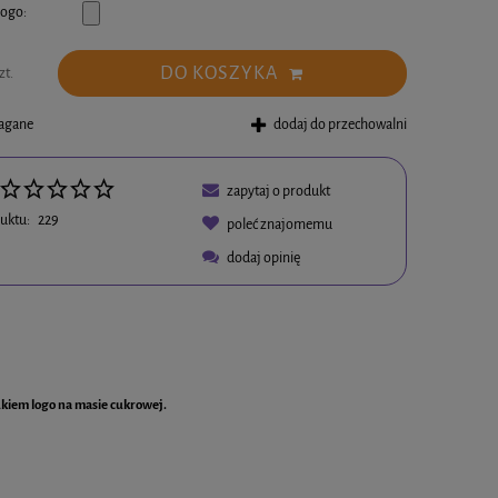
logo:
DO KOSZYKA
zt.
magane
dodaj do przechowalni
zapytaj o produkt
uktu:
229
poleć znajomemu
dodaj opinię
ukiem logo na masie cukrowej.
w płatności