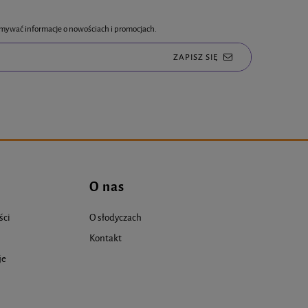
rzymywać informacje o nowościach i promocjach.
ZAPISZ SIĘ
O nas
ści
O słodyczach
Kontakt
je