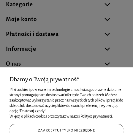
Kategorie
Moje konto
Płatności i dostawa
Informacje
O nas
Dbamy o Twoją prywatność
Pliki cookies i pokrewne im technologie umożliwiają poprawne działanie
biuro@cukierniareklamowa.pl
strony i pomagają nam dostosować ofertę do Twoich potrzeb. Możesz
zaakceptować wykorzystanie przez nas wszystkich tych plików i przejść do
sklepu lub dostosować użycie plików do swoich preferencji, wybierając
info@cukierniareklamowa.pl
opcję "Dostosuj zgody".
Więcej o plikach cookies przeczytasz w naszej Polityce prywatności.
+48 881 93 66 73
ZAAKCEPTUJ TYLKO NIEZBĘDNE