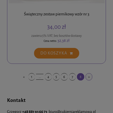
Świąteczny zestaw piernikowy wzór nr 3
34,00 zł
zawiera 5% VAT, bez kosztów dostawy
32,38 zł
Cena netto:
DO KOSZYKA
«
1
...
4
5
6
7
8
»
Kontakt
Grzegorz
+48 881 93 66 73
biuro@cukierniareklamowa.pl