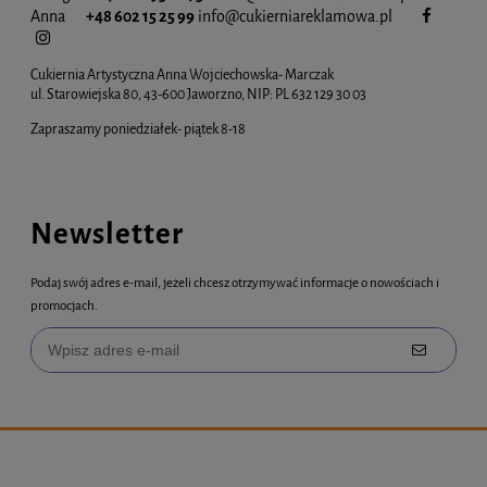
Anna
+48 602 15 25 99
info@cukiernia
reklamowa.pl
Cukiernia Artystyczna Anna Wojciechowska- Marczak
ul. Starowiejska 80, 43-600 Jaworzno, NIP: PL 632 129 30 03
Zapraszamy poniedziałek- piątek 8-18
Newsletter
Podaj swój adres e-mail, jeżeli chcesz otrzymywać informacje o nowościach i
promocjach.