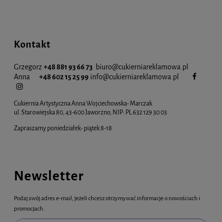
Kontakt
Grzegorz
+48 881 93 66 73
biuro@cukierniareklamowa.pl
Anna
+48 602 15 25 99
info@cukiernia
reklamowa.pl
Cukiernia Artystyczna Anna Wojciechowska- Marczak
ul. Starowiejska 80, 43-600 Jaworzno, NIP: PL 632 129 30 03
Zapraszamy poniedziałek- piątek 8-18
Newsletter
Podaj swój adres e-mail, jeżeli chcesz otrzymywać informacje o nowościach i
promocjach.