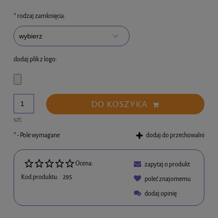
*
rodzaj zamknięcia:
dodaj plik z logo:
DO KOSZYKA
szt.
*
- Pole wymagane
dodaj do przechowalni
Ocena:
zapytaj o produkt
Kod produktu:
295
poleć znajomemu
dodaj opinię