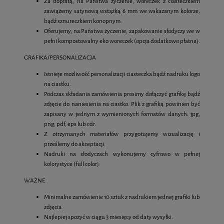
Za dopłatą, na Państwa życzenie, woreczek z ciasteczkiem
zawiążemy satynową wstążką 6 mm we wskazanym kolorze,
bądź sznureczkiem konopnym.
Oferujemy, na Państwa życzenie, zapakowanie słodyczy we w
pełni kompostowalny eko woreczek (opcja dodatkowo płatna).
GRAFIKA/PERSONALIZACJA
Istnieje możliwość personalizacji ciasteczka bądź nadruku logo
na ciastku.
Podczas składania zamówienia prosimy dołączyć grafikę bądź
zdjęcie do naniesienia na ciastko. Plik z grafiką powinien być
zapisany w jednym z wymienionych formatów danych: jpg,
png, pdf, eps lub cdr.
Z otrzymanych materiałów przygotujemy wizualizację i
prześlemy do akceptacji.
Nadruki na słodyczach wykonujemy cyfrowo w pełnej
kolorystyce (full color).
WAŻNE
Minimalne zamówienie 10 sztuk z nadrukiem jednej grafiki lub
zdjęcia.
Najlepiej spożyć w ciągu 3 miesięcy od daty wysyłki.