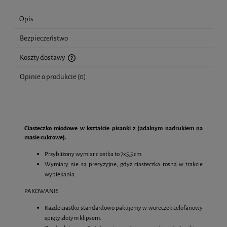
Opis
Bezpieczeństwo
Koszty dostawy
Cena nie zawiera ewentualnych kosztów płatności
Opinie o produkcie (0)
Ciasteczko miodowe w kształcie pisanki z jadalnym nadrukiem na
masie cukrowej.
Przybliżony wymiar ciastka to 7x5,5 cm.
Wymiary nie są precyzyjne, gdyż ciasteczka rosną w trakcie
wypiekania.
PAKOWANIE
Każde ciastko standardowo pakujemy w woreczek celofanowy
spięty złotym klipsem.